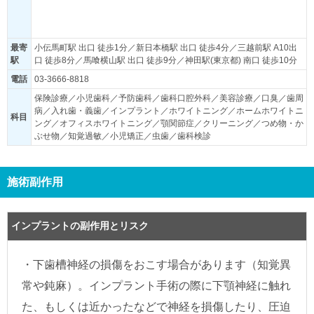
最寄
小伝馬町駅 出口 徒歩1分／新日本橋駅 出口 徒歩4分／三越前駅 A10出
駅
口 徒歩8分／馬喰横山駅 出口 徒歩9分／神田駅(東京都) 南口 徒歩10分
電話
03-3666-8818
保険診療／小児歯科／予防歯科／歯科口腔外科／美容診療／口臭／歯周
病／入れ歯・義歯／インプラント／ホワイトニング／ホームホワイトニ
科目
ング／オフィスホワイトニング／顎関節症／クリーニング／つめ物・か
ぶせ物／知覚過敏／小児矯正／虫歯／歯科検診
施術副作用