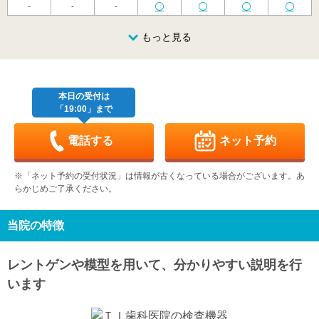
-
-
-
金
土
日
月
火
水
木
8/21
8/22
8/23
もっと見る
8/24
8/25
8/26
8/27
休
金
土
日
月
火
水
木
8/28
8/29
8/30
8/31
9/1
9/2
9/3
休
本日の受付は
「19:00」まで
金
土
日
月
火
水
木
9/4
9/5
9/6
9/7
9/8
9/9
9/10
-
休
電話する
ネット予約
金
土
日
月
火
水
木
9/11
9/12
9/13
9/14
9/15
9/16
9/17
※「ネット予約の受付状況」は情報が古くなっている場合がございます。あ
休
らかじめご了承ください。
金
土
日
月
火
水
木
9/18
9/19
9/20
9/21
9/22
9/23
9/24
休
休
休
休
当院の特徴
金
土
日
月
火
水
9/25
9/26
9/27
9/28
9/29
9/30
レントゲンや模型を用いて、分かりやすい説明を行
休
います