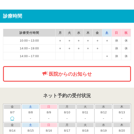
診療時間
診療受付時間
月
火
水
木
金
土
日
祝
10:00～13:00
○
○
○
○
○
○
休
休
14:00～19:00
○
○
○
○
○
休
休
14:00～17:00
○
休
休
医院からのお知らせ
ネット予約の受付状況
金
土
日
月
火
水
木
8/7
8/8
8/9
8/10
8/11
8/12
8/13
-
-
-
-
-
-
金
土
日
月
火
水
木
8/14
8/15
8/16
8/17
8/18
8/19
8/20