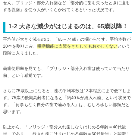
せん。ブリッジ・部分入れ歯など「部分的に歯を失ったときに適用
する義歯」を使う人がいくらか出てくるといった状況です。
1-2 大きな減少がはじまるのは、65歳以降！
平均値が大きく減るのは、「65～74歳」の欄からです。平均本数が
20本を割りこみ、
咀嚼機能に支障をきたしてもおかしくない
という
段階に入りました。
義歯使用率を見ても、「ブリッジ・部分入れ歯は使っていて当たり
前」という感覚です。
さらに75歳以上になると、歯の平均本数は13本程度にまで低下しま
す。75歳の後期高齢者になると「約40％が総入れ歯」という状況で
す。「何事もなく自分の歯で噛める人」は、むしろ珍しい部類だと
思います。
以上から、「ブリッジ・部分入れ歯になりはじめる年齢＝40代後
半」であり、「総入れ歯にはりはじめる年齢＝60代後半」と認識し