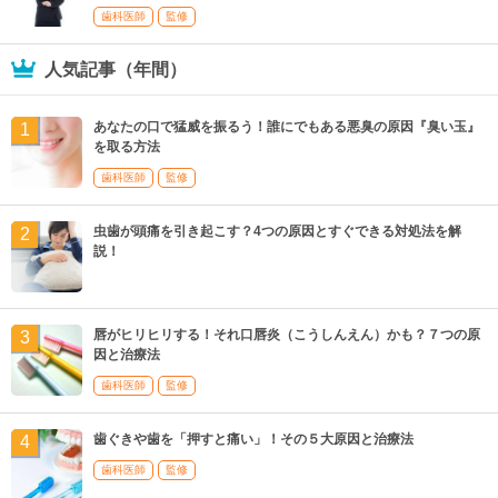
歯科医師
監修
人気記事（年間）
あなたの口で猛威を振るう！誰にでもある悪臭の原因『臭い玉』
を取る方法
歯科医師
監修
虫歯が頭痛を引き起こす？4つの原因とすぐできる対処法を解
説！
唇がヒリヒリする！それ口唇炎（こうしんえん）かも？７つの原
因と治療法
歯科医師
監修
歯ぐきや歯を「押すと痛い」！その５大原因と治療法
歯科医師
監修