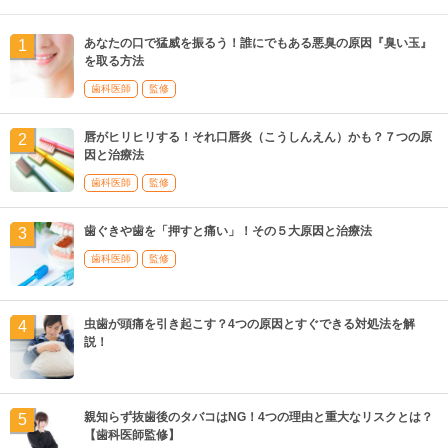
あなたの口で猛威を振るう！誰にでもある悪臭の原因『臭い玉』
を取る方法
歯科医師
監修
唇がヒリヒリする！それ口唇炎（こうしんえん）かも？７つの原
因と治療法
歯科医師
監修
歯ぐきや歯を「押すと痛い」！その５大原因と治療法
歯科医師
監修
虫歯が頭痛を引き起こす？4つの原因とすぐできる対処法を解
説！
親知らず抜歯後のタバコはNG！4つの理由と重大なリスクとは？
【歯科医師監修】