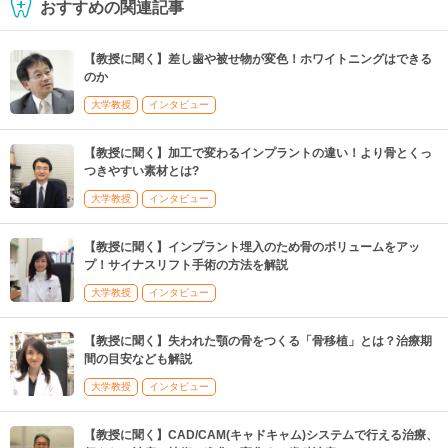
おすすめの関連記事
【教授に聞く】差し歯や被せ物が変色！ホワイトニングはできる
のか
大学教授
インタビュー
【教授に聞く】加工で変わるインプラントの違い！より骨とくっ
つきやすい素材とは?
大学教授
インタビュー
【教授に聞く】インプラント埋入のため骨のボリュームをアッ
プ！サイナスリフト手術の方法を解説
大学教授
インタビュー
【教授に聞く】失われた顎の骨をつくる「骨移植」とは？治療期
間の目安なども解説
大学教授
インタビュー
【教授に聞く】CAD/CAM(キャドキャム)システムで行える治療、