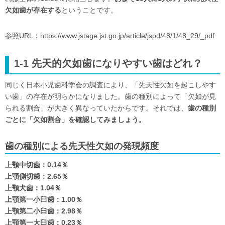
欠如歯が存在する
ということです。
参照URL：https://www.jstage.jst.go.jp/article/jspd/48/1/48_29/_pdf
1-1 先天的欠如歯になりやすい歯はどれ？
同じく日本小児歯科学会の調査により、「先天性欠如を起こしやす
い歯」の存在が明らかになりました。歯の種別によって「欠如が見
られる割合」が大きく異なっていたからです。それでは、
歯の種別
ごとに「欠如割合」を確認してみましょう。
歯の種別による先天性欠如の発現頻度
上顎中切歯：0.14％
上顎側切歯：2.65％
上顎犬歯：1.04％
上顎第一小臼歯：1.00％
上顎第二小臼歯：2.98％
上顎第一大臼歯：0.23％