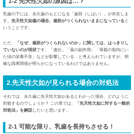
1-2 先天性欠如の原因は…？
乳歯の下には、永久歯のもとになる「歯胚（しはい）」が存在しま
す。
先天性欠如歯の場合、歯胚がつくられないままになっている
と
いうことです。
ただ、
「なぜ、歯胚がつくられないのか」に関しては、はっきりし
ていないのが現状
です。「遺伝」「薬の副作用」「母親の胎内にい
た頃の栄養不良」などが影響している…と考えられていますが、明
確な因果関係が明らかになっているわけではありません。
2.先天性欠如が見られる場合の対処法
それでは、永久歯に先天性欠如があるとわかった場合、どのように
対処するのでしょうか？ この章では、
「先天性欠如に対する一般的
対処法」を解説
したいと思います。
2-1 可能な限り、乳歯を長持ちさせる！