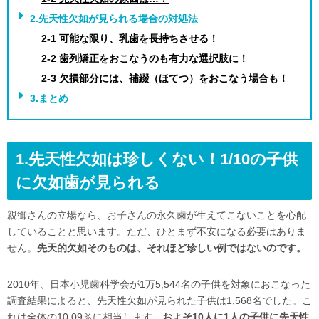
2.先天性欠如が見られる場合の対処法
2-1 可能な限り、乳歯を長持ちさせる！
2-2 歯列矯正をおこなうのも有力な選択肢に！
2-3 欠損部分には、補綴（ほてつ）をおこなう場合も！
3.まとめ
1.先天性欠如は珍しくない！1/10の子供
に欠如歯が見られる
親御さんの立場なら、お子さんの永久歯が生えてこないことを心配
していることと思います。ただ、ひとまず不安になる必要はありま
せん。
先天的欠如そのものは、それほど珍しい例ではないのです。
2010年、日本小児歯科学会が1万5,544名の子供を対象におこなった
調査結果によると、先天性欠如が見られた子供は1,568名でした。こ
れは全体の10.09％に相当します。
およそ10人に1人の子供に先天性