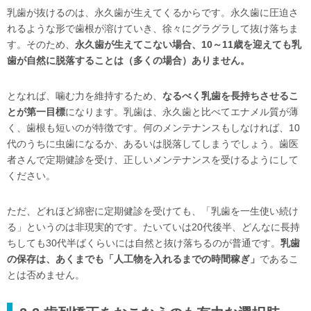
乳歯が抜けるのは、永久歯が生えてくるからです。永久歯に圧迫さ
れるような形で歯根が溶けていき、徐々にグラグラして抜け落ちま
す。そのため、
永久歯が生えてこない場合、10～11歳を迎えても乳
歯が自然に脱落することは（多くの場合）ありません。
となれば、噛む力を維持するため、
なるべく乳歯を長持ちさせるこ
とが第一目標
になります。乳歯は、永久歯と比べてエナメル質が薄
く、歯根も短いのが特徴です。何のメンテナンスもしなければ、10
代のうちに虫歯になるか、あるいは脱落してしまうでしょう。歯医
者さんで定期健診を受け、正しいメンテナンスを受けるようにして
ください。
ただ、どれほど綿密に定期健診を受けても、「乳歯を一生使い続け
る」というのは非現実的です。たいていは20代後半、どんなに長持
ちしても30代半ばくらいには自然と抜け落ちるのが普通です。
乳歯
の保存は、あくまでも「人工物を入れるまでの時間稼ぎ」
であるこ
とは否めません。