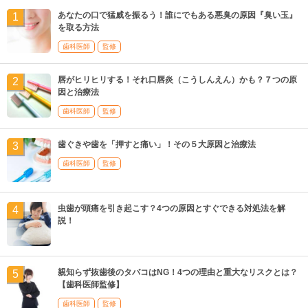
あなたの口で猛威を振るう！誰にでもある悪臭の原因『臭い玉』
を取る方法
歯科医師
監修
唇がヒリヒリする！それ口唇炎（こうしんえん）かも？７つの原
因と治療法
歯科医師
監修
歯ぐきや歯を「押すと痛い」！その５大原因と治療法
歯科医師
監修
虫歯が頭痛を引き起こす？4つの原因とすぐできる対処法を解
説！
親知らず抜歯後のタバコはNG！4つの理由と重大なリスクとは？
【歯科医師監修】
歯科医師
監修