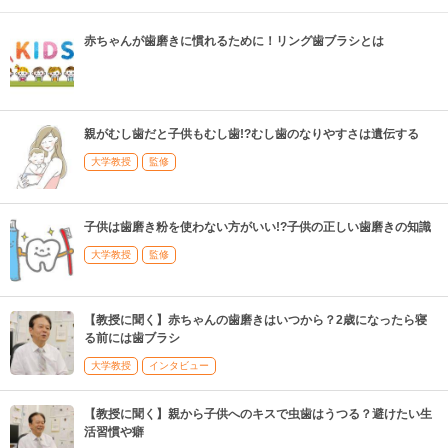
赤ちゃんが歯磨きに慣れるために！リング歯ブラシとは
親がむし歯だと子供もむし歯!?むし歯のなりやすさは遺伝する
大学教授
監修
子供は歯磨き粉を使わない方がいい!?子供の正しい歯磨きの知識
大学教授
監修
【教授に聞く】赤ちゃんの歯磨きはいつから？2歳になったら寝
る前には歯ブラシ
大学教授
インタビュー
【教授に聞く】親から子供へのキスで虫歯はうつる？避けたい生
活習慣や癖