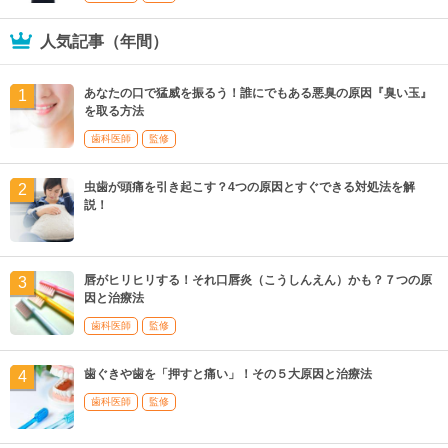
人気記事（年間）
あなたの口で猛威を振るう！誰にでもある悪臭の原因『臭い玉』
を取る方法
歯科医師
監修
虫歯が頭痛を引き起こす？4つの原因とすぐできる対処法を解
説！
唇がヒリヒリする！それ口唇炎（こうしんえん）かも？７つの原
因と治療法
歯科医師
監修
歯ぐきや歯を「押すと痛い」！その５大原因と治療法
歯科医師
監修