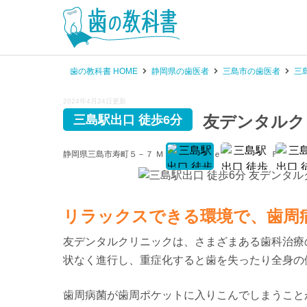
歯の教科書 HOME
静岡県の歯医者
三島市の歯医者
三
2024年4月24日更新
友デンタルク
三島駅出口 徒歩6分
静岡県三島市寿町５－７ Ｍ－Ｆ－ＮＥｔｅｒｎｉｔｙ１Ｆ〔
地図
リラックスできる環境で、歯周
友デンタルクリニックは、さまざまある歯科治療
状なく進行し、重症化すると歯を失ったり全身の
歯周病菌が歯周ポケットに入りこんでしまうこと