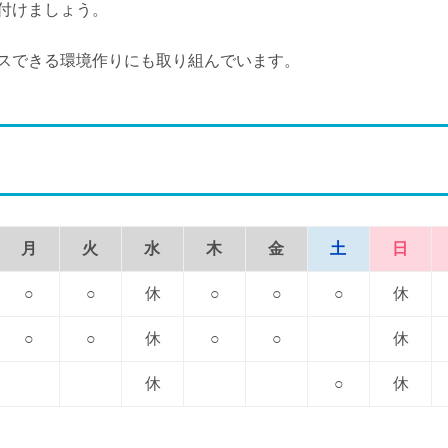
付けましょう。
スできる環境作りにも取り組んでいます。
月
火
水
木
金
土
日
○
○
休
○
○
○
休
○
○
休
○
○
休
休
○
休