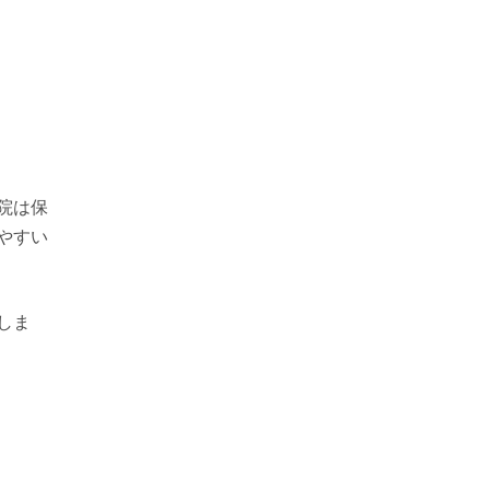
院は保
やすい
しま