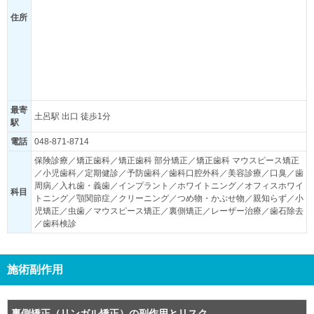
住所
最寄
土呂駅 出口 徒歩1分
駅
電話
048-871-8714
保険診療／矯正歯科／矯正歯科 部分矯正／矯正歯科 マウスピース矯正
／小児歯科／定期健診／予防歯科／歯科口腔外科／美容診療／口臭／歯
周病／入れ歯・義歯／インプラント／ホワイトニング／オフィスホワイ
科目
トニング／顎関節症／クリーニング／つめ物・かぶせ物／親知らず／小
児矯正／虫歯／マウスピース矯正／裏側矯正／レーザー治療／歯石除去
／歯科検診
施術副作用