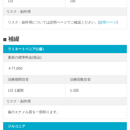
1日
1回
リスク・副作用
リスク・副作用については説明ページでご確認ください。[
説明ページ
]
補綴
ラミネートベニア(1歯）
￥77,000
1日-1週間
1-2回
リスク・副作用
歯のエナメル質を一部削ります。
ジルコニア