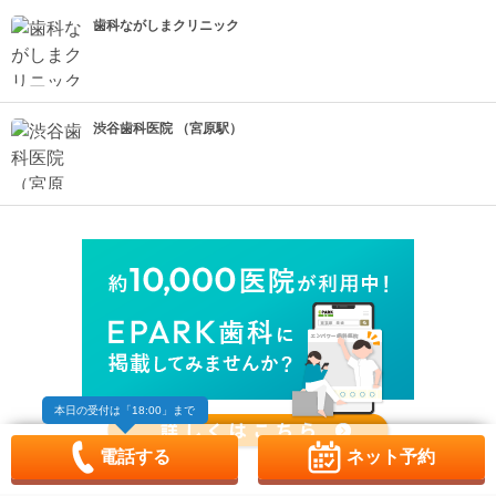
歯科ながしまクリニック
渋谷歯科医院 （宮原駅）
本日の受付は
「18:00」まで
電話する
ネット予約