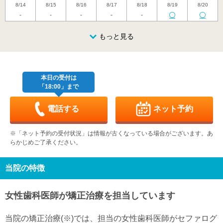
8/14
8/15
8/16
8/17
8/18
8/19
8/20
-
-
-
-
-
金
土
日
月
火
水
木
8/21
8/22
8/23
もっと見る
8/24
8/25
8/26
8/27
休
休
-
金
土
日
月
火
水
木
8/28
8/29
8/30
8/31
9/1
9/2
9/3
-
休
休
本日の受付は
「18:00」まで
金
土
日
月
火
水
木
9/4
9/5
9/6
9/7
9/8
9/9
9/10
休
休
-
-
-
-
電話する
ネット予約
金
土
日
月
火
水
木
9/11
9/12
9/13
9/14
9/15
9/16
9/17
※「ネット予約の受付状況」は情報が古くなっている場合がございます。あ
-
休
休
-
-
-
-
らかじめご了承ください。
金
土
日
月
火
水
木
9/18
9/19
9/20
9/21
9/22
9/23
9/24
-
休
休
休
休
休
-
当院の特徴
金
土
日
月
火
水
9/25
9/26
9/27
9/28
9/29
9/30
女性歯科医師が矯正治療を担当しています
-
休
休
-
-
-
当院の矯正治療(※)では、担当の女性歯科医師がセファログ