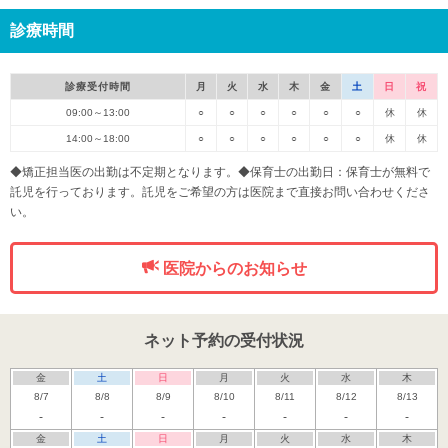
診療時間
診療受付時間
月
火
水
木
金
土
日
祝
09:00～13:00
○
○
○
○
○
○
休
休
14:00～18:00
○
○
○
○
○
○
休
休
◆矯正担当医の出勤は不定期となります。◆保育士の出勤日：保育士が無料で
託児を行っております。託児をご希望の方は医院まで直接お問い合わせくださ
い。
医院からのお知らせ
ネット予約の受付状況
金
土
日
月
火
水
木
8/7
8/8
8/9
8/10
8/11
8/12
8/13
-
-
-
-
-
-
-
金
土
日
月
火
水
木