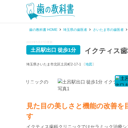
歯の教科書 HOME
埼玉県の歯医者
さいたま市の歯医者
2022年5月27日更新
イクティス歯
土呂駅出口 徒歩1分
埼玉県さいたま市北区土呂町2-17-1 〔
地図
〕
見た目の美しさと機能の改善を
す
イクティス歯科クリニックではセラミック治療シ