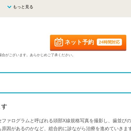
水
木
金
土
もっと見る
8/26
8/27
8/28
8/29
-
休
水
木
金
土
9/2
9/3
9/4
9/5
休
ネット予約
24時間対応
水
木
金
土
9/9
9/10
9/11
9/12
場合がございます。あらかじめご了承ください。
-
-
-
休
水
木
金
土
9/16
9/17
9/18
9/19
-
-
-
休
水
木
金
土
9/23
9/24
9/25
9/26
休
-
-
休
ます
水
9/30
がセファログラムと呼ばれる頭部X線規格写真を撮影し、歯並び
-
にも原因があるのかなど、総合的に診ながら治療を進めていきま