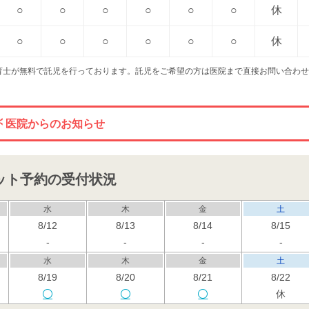
○
○
○
○
○
○
休
○
○
○
○
○
○
休
育士が無料で託児を行っております。託児をご希望の方は医院まで直接お問い合わせ
医院からのお知らせ
ット予約の受付状況
水
木
金
土
8/12
8/13
8/14
8/15
-
-
-
-
水
木
金
土
8/19
8/20
8/21
8/22
休