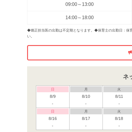
09:00～13:00
14:00～18:00
◆矯正担当医の出勤は不定期となります。◆保育士の出勤日：保
い。
ネ
日
月
火
8/9
8/10
8/11
-
-
-
日
月
火
8/16
8/17
8/18
-
-
-