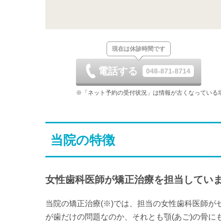
日
月
火
8/23
8/24
8/25
休
-
日
月
火
現在は休診時間です
8/30
8/31
9/1
休
電話する
048-871-8714
日
月
火
9/6
9/7
9/8
※「ネット予約の受付状況」は情報が古くなっている
休
日
月
火
9/13
9/14
9/15
当院の特徴
休
-
-
日
月
火
9/20
9/21
9/22
休
休
休
女性歯科医師が矯正治療を担当してい
日
月
火
9/27
9/28
9/29
当院の矯正治療(※)では、担当の女性歯科医師
休
-
-
が歯だけの問題なのか、それとも顎(あご)の骨