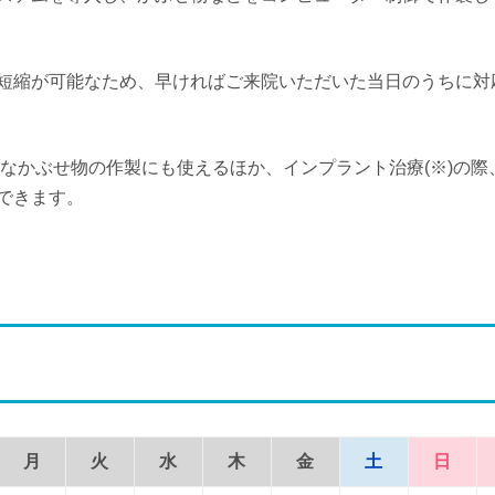
短縮が可能なため、早ければご来院いただいた当日のうちに対
分的なかぶせ物の作製にも使えるほか、インプラント治療(※)の際
できます。
月
火
水
木
金
土
日