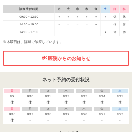
診療受付時間
月
火
水
木
金
土
日
祝
09:00～12:30
○
○
○
○
○
○
休
休
14:00～19:00
○
○
○
○
○
休
休
14:00～17:00
○
休
休
※木曜日は、隔週で診療しています。
医院からのお知らせ
ネット予約の受付状況
日
月
火
水
木
金
土
8/9
8/10
8/11
8/12
8/13
8/14
8/15
休
休
休
休
休
休
休
日
月
火
水
木
金
土
8/16
8/17
8/18
8/19
8/20
8/21
8/22
休
-
-
-
-
-
-
日
月
火
水
木
金
土