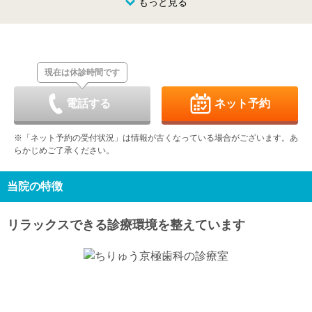
8/23
8/24
8/25
もっと見る
8/26
8/27
8/28
8/29
休
-
-
-
休
-
-
日
月
火
水
木
金
土
8/30
8/31
9/1
9/2
9/3
9/4
9/5
休
-
-
-
休
-
-
現在は休診時間です
日
月
火
水
木
金
土
9/6
9/7
9/8
9/9
9/10
9/11
9/12
休
-
-
-
-
-
-
電話する
ネット予約
日
月
火
水
木
金
土
9/13
9/14
9/15
9/16
9/17
9/18
9/19
※「ネット予約の受付状況」は情報が古くなっている場合がございます。あ
休
-
-
-
休
-
-
らかじめご了承ください。
日
月
火
水
木
金
土
9/20
9/21
9/22
9/23
9/24
9/25
9/26
休
休
休
休
休
-
-
当院の特徴
日
月
火
水
9/27
9/28
9/29
9/30
リラックスできる診療環境を整えています
休
-
-
-