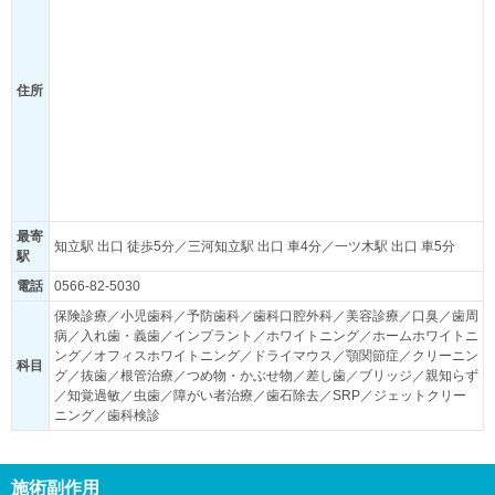
住所
最寄
知立駅 出口 徒歩5分／三河知立駅 出口 車4分／一ツ木駅 出口 車5分
駅
電話
0566-82-5030
保険診療／小児歯科／予防歯科／歯科口腔外科／美容診療／口臭／歯周
病／入れ歯・義歯／インプラント／ホワイトニング／ホームホワイトニ
ング／オフィスホワイトニング／ドライマウス／顎関節症／クリーニン
科目
グ／抜歯／根管治療／つめ物・かぶせ物／差し歯／ブリッジ／親知らず
／知覚過敏／虫歯／障がい者治療／歯石除去／SRP／ジェットクリー
ニング／歯科検診
施術副作用