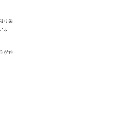
限り歯
いま
診が難