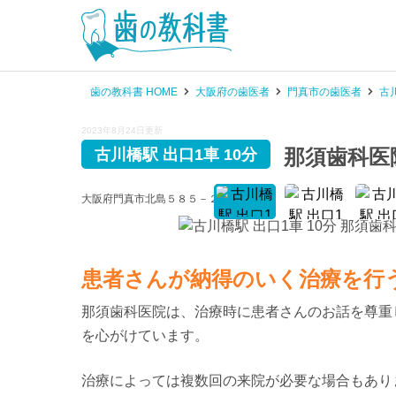
歯の教科書 HOME
大阪府の歯医者
門真市の歯医者
古
2023年8月24日更新
那須歯科医
古川橋駅 出口1車 10分
大阪府門真市北島５８５－２２ 〔
地図
〕
患者さんが納得のいく治療を行
那須歯科医院は、治療時に患者さんのお話を尊重
を心がけています。
治療によっては複数回の来院が必要な場合もあり