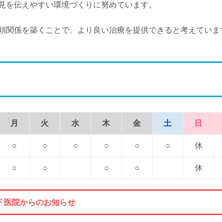
見を伝えやすい環境づくりに努めています。
頼関係を築くことで、より良い治療を提供できると考えていま
月
火
水
木
金
土
日
○
○
○
○
○
○
休
○
○
○
○
休
医院からのお知らせ