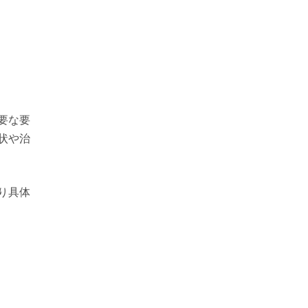
要な要
状や治
り具体