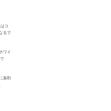
とはコ
なるで
ホワイ
法で
に薬剤
。