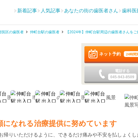
新着記事
人気記事
あなたの街の歯医者さん
歯科医
都筑区の歯医者
仲町台駅の歯医者
【2024年】仲町台駅周辺の歯医者さんをご
ネット予約
24時間
電話する
045-943-8509
顔になれる治療提供に努めています
お帰りいただけるように、できるだけ痛みや不安を払しょくし