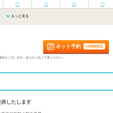
火
水
木
金
もっと見る
8/25
8/26
8/27
8/28
火
水
木
金
9/1
9/2
9/3
9/4
ネット予約
24時間対応
火
水
木
金
9/8
9/9
9/10
9/11
場合がございます。あらかじめご了承ください。
-
-
-
-
火
水
木
金
9/15
9/16
9/17
9/18
-
-
-
-
火
水
木
金
9/22
9/23
9/24
9/25
-
-
-
-
提供したします
火
水
9/29
9/30