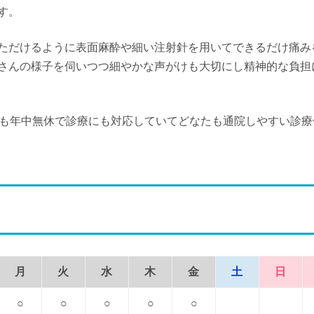
す。
ただけるように表面麻酔や細い注射針を用いてできるだけ痛み
さんの様子を伺いつつ細やかな声がけも大切にし精神的な負担
日も年中無休で診療にも対応していてどなたも通院しやすい診療
月
火
水
木
金
土
日
○
○
○
○
○