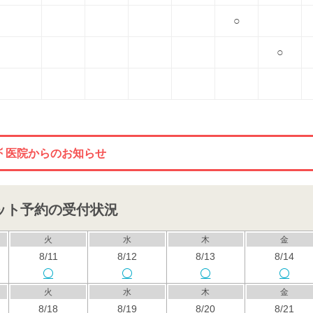
○
○
医院からのお知らせ
ット予約の受付状況
火
水
木
金
8/11
8/12
8/13
8/14
火
水
木
金
8/18
8/19
8/20
8/21