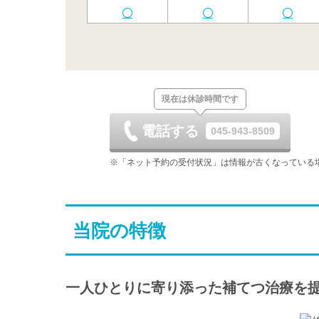
土
日
月
8/22
8/23
8/24
土
日
月
現在は休診時間です
8/29
8/30
8/31
電話する
045-943-8509
土
日
月
9/5
9/6
9/7
※「ネット予約の受付状況」は情報が古くなっている
土
日
月
9/12
9/13
9/14
当院の特徴
-
-
-
土
日
月
9/19
9/20
9/21
-
-
-
一人ひとりに寄り添った補てつ治療を
土
日
月
9/26
9/27
9/28