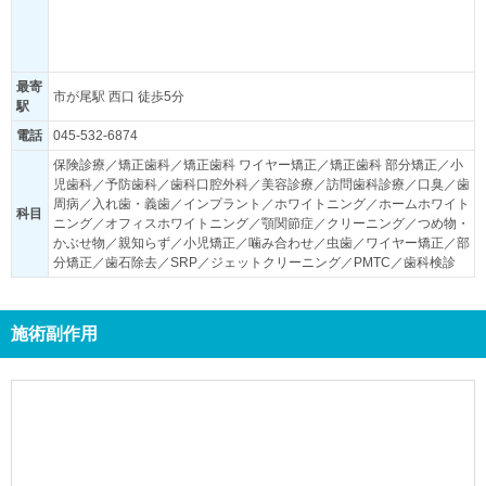
最寄
市が尾駅 西口 徒歩5分
駅
電話
045-532-6874
保険診療／矯正歯科／矯正歯科 ワイヤー矯正／矯正歯科 部分矯正／小
児歯科／予防歯科／歯科口腔外科／美容診療／訪問歯科診療／口臭／歯
周病／入れ歯・義歯／インプラント／ホワイトニング／ホームホワイト
科目
ニング／オフィスホワイトニング／顎関節症／クリーニング／つめ物・
かぶせ物／親知らず／小児矯正／噛み合わせ／虫歯／ワイヤー矯正／部
分矯正／歯石除去／SRP／ジェットクリーニング／PMTC／歯科検診
施術副作用