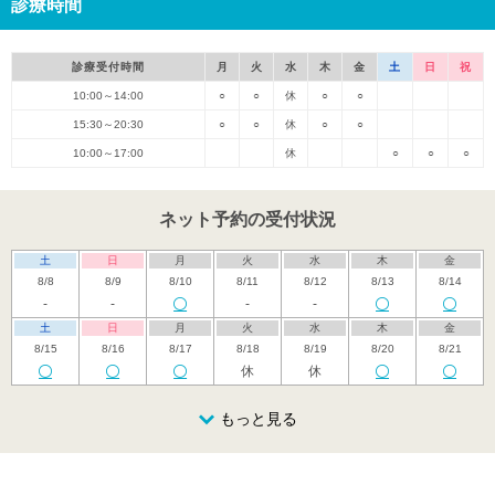
診療時間
診療受付時間
月
火
水
木
金
土
日
祝
10:00～14:00
○
○
休
○
○
15:30～20:30
○
○
休
○
○
10:00～17:00
休
○
○
○
ネット予約の受付状況
土
日
月
火
水
木
金
8/8
8/9
8/10
8/11
8/12
8/13
8/14
-
-
-
-
土
日
月
火
水
木
金
8/15
8/16
8/17
8/18
8/19
8/20
8/21
休
休
土
日
月
火
水
木
金
8/22
8/23
8/24
もっと見る
8/25
8/26
8/27
8/28
休
休
土
日
月
火
水
木
金
8/29
8/30
8/31
9/1
9/2
9/3
9/4