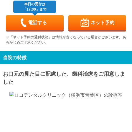
休
休
本日の受付は
「17:00」まで
土
日
月
火
水
木
金
9/5
9/6
9/7
9/8
9/9
9/10
9/11
休
休
電話する
ネット予約
土
日
月
火
水
木
金
9/12
9/13
9/14
9/15
9/16
9/17
9/18
※「ネット予約の受付状況」は情報が古くなっている場合がございます。あ
-
休
休
らかじめご了承ください。
土
日
月
火
水
木
金
9/19
9/20
9/21
9/22
9/23
9/24
9/25
休
休
当院の特徴
土
日
月
火
水
9/26
9/27
9/28
9/29
9/30
お口元の見た目に配慮した、歯科治療をご用意しま
休
休
した