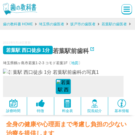
歯の教科書 HOME
埼玉県の歯医者
坂戸市の歯医者
若葉駅の歯医者
2022年5月18日更新
若葉駅前歯科
若葉駅 西口徒歩 1分
埼玉県鶴ヶ島市若葉1-2-3 コモド若葉1F〔
地図
〕
診療時間
特徴
料金表
院長紹介
基本情報
全身の健康や心理面まで考慮し負担の少ない
治療を提供します