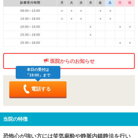
診療受付時間
月
火
水
木
金
土
日
祝
09:00～13:00
○
○
○
○
○
14:30～19:00
○
○
○
○
○
10:00～14:00
○
○
○
15:30～19:00
○
15:30～18:00
○
○
医院からのお知らせ
本日の受付は
「19:00」まで
電話する
当院の特徴
恐怖心が強い方には笑気麻酔や静脈内鎮静法を行い