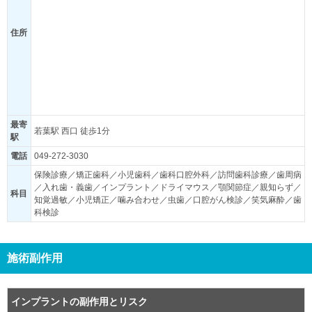
住所
最寄
若葉駅 西口 徒歩1分
駅
電話
049-272-3030
保険診療／矯正歯科／小児歯科／歯科口腔外科／訪問歯科診療／歯周病
／入れ歯・義歯／インプラント／ドライマウス／顎関節症／親知らず／
科目
知覚過敏／小児矯正／噛み合わせ／虫歯／口腔がん検診／笑気麻酔／歯
科検診
施術副作用