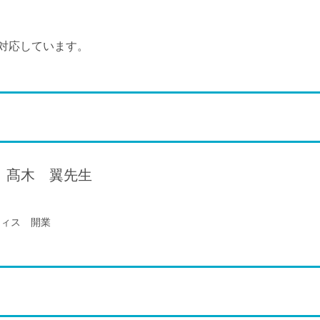
対応しています。
髙木 翼
先生
フィス 開業