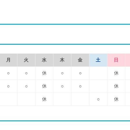
月
火
水
木
金
土
日
○
○
休
○
○
休
○
○
休
○
○
休
休
○
休