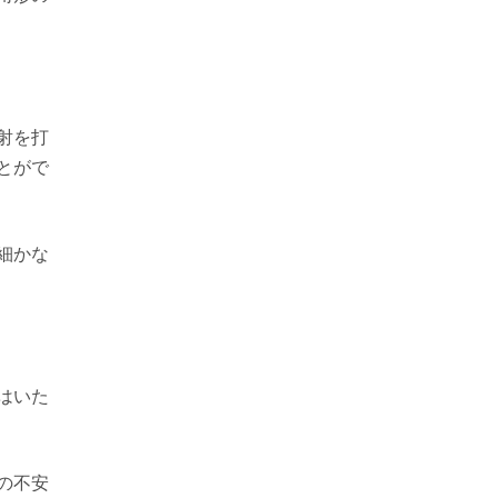
射を打
とがで
細かな
はいた
の不安