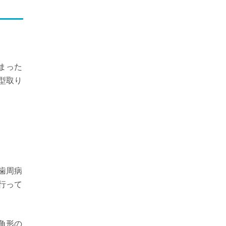
まった
型取り
歯周病
行って
角形の