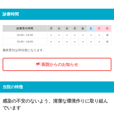
診療時間
診療受付時間
月
火
水
木
金
土
日
祝
10:00～14:00
○
○
○
○
○
○
○
休
15:00～19:00
○
○
○
○
○
○
○
休
最終受付は30分前になります。
医院からのお知らせ
当院の特徴
感染の不安のないよう、清潔な環境作りに取り組ん
でいます