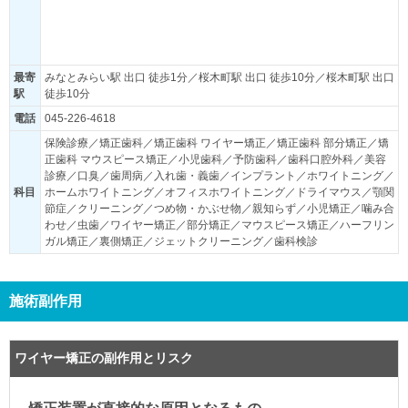
最寄
みなとみらい駅 出口 徒歩1分／桜木町駅 出口 徒歩10分／桜木町駅 出口
駅
徒歩10分
電話
045-226-4618
保険診療／矯正歯科／矯正歯科 ワイヤー矯正／矯正歯科 部分矯正／矯
正歯科 マウスピース矯正／小児歯科／予防歯科／歯科口腔外科／美容
診療／口臭／歯周病／入れ歯・義歯／インプラント／ホワイトニング／
科目
ホームホワイトニング／オフィスホワイトニング／ドライマウス／顎関
節症／クリーニング／つめ物・かぶせ物／親知らず／小児矯正／噛み合
わせ／虫歯／ワイヤー矯正／部分矯正／マウスピース矯正／ハーフリン
ガル矯正／裏側矯正／ジェットクリーニング／歯科検診
施術副作用