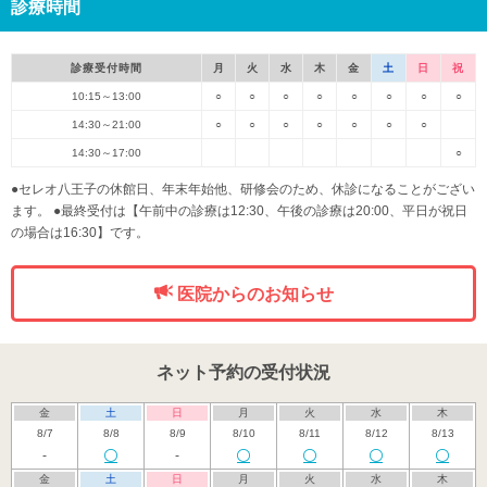
診療時間
診療受付時間
月
火
水
木
金
土
日
祝
10:15～13:00
○
○
○
○
○
○
○
○
14:30～21:00
○
○
○
○
○
○
○
14:30～17:00
○
●セレオ八王子の休館日、年末年始他、研修会のため、休診になることがござい
ます。 ●最終受付は【午前中の診療は12:30、午後の診療は20:00、平日が祝日
の場合は16:30】です。
医院からのお知らせ
ネット予約の受付状況
金
土
日
月
火
水
木
8/7
8/8
8/9
8/10
8/11
8/12
8/13
-
-
金
土
日
月
火
水
木