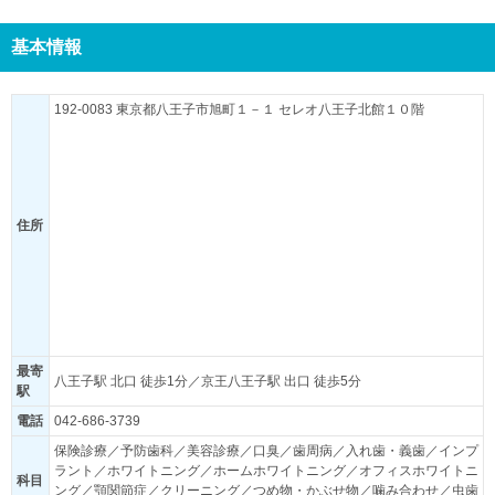
基本情報
192-0083 東京都八王子市旭町１－１ セレオ八王子北館１０階
住所
最寄
八王子駅 北口 徒歩1分／京王八王子駅 出口 徒歩5分
駅
電話
042-686-3739
保険診療／予防歯科／美容診療／口臭／歯周病／入れ歯・義歯／インプ
ラント／ホワイトニング／ホームホワイトニング／オフィスホワイトニ
科目
ング／顎関節症／クリーニング／つめ物・かぶせ物／噛み合わせ／虫歯