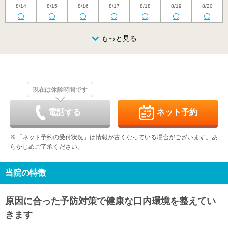
8/14
8/15
8/16
8/17
8/18
8/19
8/20
金
土
日
月
火
水
木
8/21
8/22
8/23
もっと見る
8/24
8/25
8/26
8/27
-
-
-
-
-
-
金
土
日
月
火
水
木
8/28
8/29
8/30
8/31
9/1
9/2
9/3
-
-
-
-
-
-
-
現在は休診時間です
金
土
日
月
火
水
木
9/4
9/5
9/6
9/7
9/8
9/9
9/10
-
-
-
-
-
-
-
電話する
ネット予約
金
土
日
月
火
水
木
9/11
9/12
9/13
9/14
9/15
9/16
9/17
※「ネット予約の受付状況」は情報が古くなっている場合がございます。あ
-
-
-
-
-
-
-
らかじめご了承ください。
金
土
日
月
火
水
木
9/18
9/19
9/20
9/21
9/22
9/23
9/24
-
-
-
-
-
-
-
当院の特徴
金
土
日
月
火
水
9/25
9/26
9/27
9/28
9/29
9/30
原因に合った予防対策で健康な口内環境を整えてい
-
-
-
-
-
-
きます