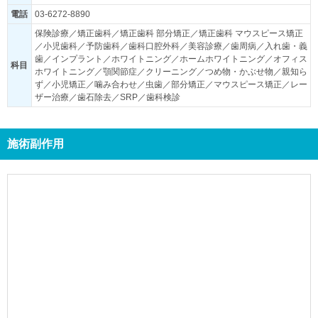
電話
03-6272-8890
保険診療／矯正歯科／矯正歯科 部分矯正／矯正歯科 マウスピース矯正
／小児歯科／予防歯科／歯科口腔外科／美容診療／歯周病／入れ歯・義
歯／インプラント／ホワイトニング／ホームホワイトニング／オフィス
科目
ホワイトニング／顎関節症／クリーニング／つめ物・かぶせ物／親知ら
ず／小児矯正／噛み合わせ／虫歯／部分矯正／マウスピース矯正／レー
ザー治療／歯石除去／SRP／歯科検診
施術副作用