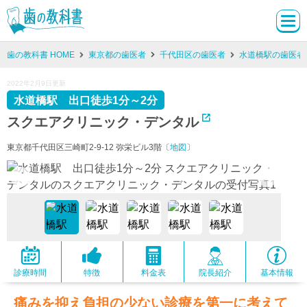
歯の教科書 HOME
東京都の歯医者
千代田区の歯医者
水道橋駅の歯医者
2022年2月9日更新
水道橋駅 出口徒歩1分～2分
スクエアクリニック・デンタル
東京都千代田区三崎町2-9-12 弥栄ビル3階〔
地図
〕
診療時間
特徴
料金表
院長紹介
基本情報
痛みを抑え負担の少ない診療を第一に考えて