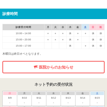
診療時間
診療受付時間
月
火
水
木
金
土
日
祝
10:00～14:00
○
○
○
休
○
○
休
休
15:00～20:00
○
○
○
休
○
休
休
15:00～17:00
休
○
休
休
木曜日は終日オペとなります。
医院からのお知らせ
ネット予約の受付状況
日
月
火
水
木
金
土
8/9
8/10
8/11
8/12
8/13
8/14
8/15
-
-
-
-
-
-
-