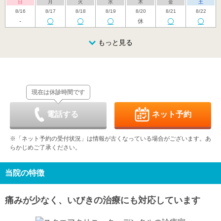
日
月
火
水
木
金
土
8/16
8/17
8/18
8/19
8/20
8/21
8/22
-
休
日
月
火
水
木
金
土
8/23
8/24
8/25
もっと見る
8/26
8/27
8/28
8/29
休
休
日
月
火
水
木
金
土
8/30
8/31
9/1
9/2
9/3
9/4
9/5
休
休
現在は休診時間です
日
月
火
水
木
金
土
9/6
9/7
9/8
9/9
9/10
9/11
9/12
休
休
電話する
ネット予約
日
月
火
水
木
金
土
9/13
9/14
9/15
9/16
9/17
9/18
9/19
※「ネット予約の受付状況」は情報が古くなっている場合がございます。あ
休
休
らかじめご了承ください。
日
月
火
水
木
金
土
9/20
9/21
9/22
9/23
9/24
9/25
9/26
休
休
休
休
休
当院の特徴
日
月
火
水
9/27
9/28
9/29
9/30
痛みが少なく、いびきの治療にも対応しています
休