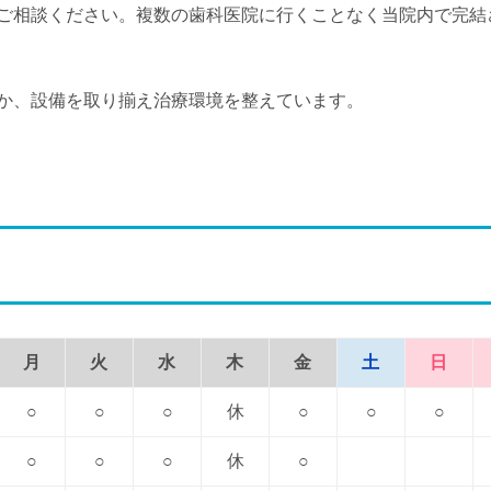
ご相談ください。複数の歯科医院に行くことなく当院内で完結
か、設備を取り揃え治療環境を整えています。
月
火
水
木
金
土
日
○
○
○
休
○
○
○
○
○
○
休
○