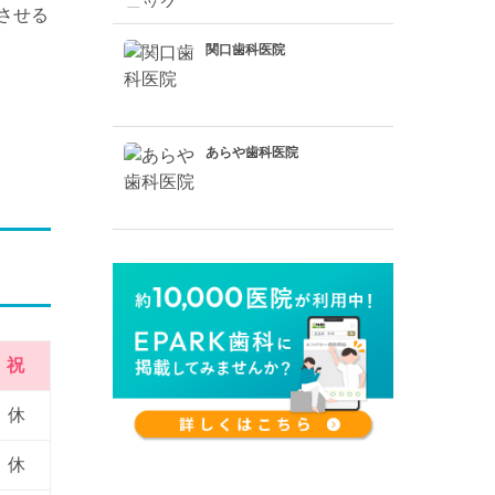
させる
関口歯科医院
あらや歯科医院
祝
休
休