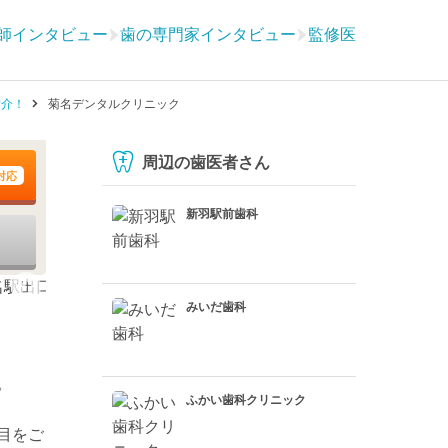
師インタビュー
歯の専門家インタビュー
監修医
紹介！
菊名デンタルクリニック
周辺の歯医者さん
対応
新羽駅前歯科
みいだ歯科
。
ふかい歯科クリニック
目をご