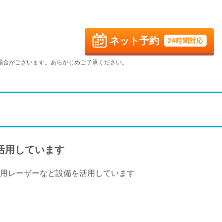
火
水
木
金
9/1
9/2
9/3
9/4
休
ネット予約
24時間対応
火
水
木
金
9/8
9/9
9/10
9/11
場合がございます。あらかじめご了承ください。
休
火
水
木
金
9/15
9/16
9/17
9/18
休
火
水
木
金
9/22
9/23
9/24
9/25
休
休
休
活用しています
火
水
9/29
9/30