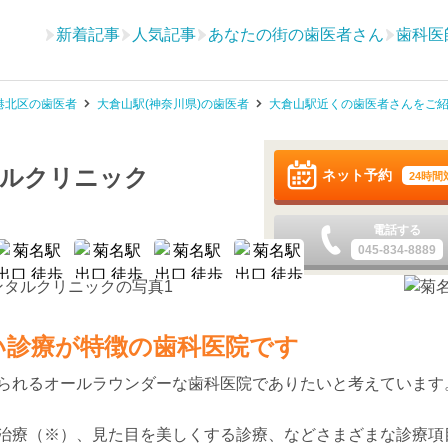
新着記事
人気記事
あなたの街の歯医者さん
歯科医
港北区の歯医者
大倉山駅(神奈川県)の歯医者
大倉山駅近くの歯医者さんをご
タルクリニック
ネット予約
24時間
電話する
045-834-8889
い診療が特徴の歯科医院です
られるオールラウンダーな歯科医院でありたいと考えています
治療（※）、見た目を美しくする診療、などさまざまな診療項