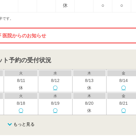
休
○
○
時半です。
医院からのお知らせ
ット予約の受付状況
火
水
木
金
8/11
8/12
8/13
8/14
休
休
火
水
木
金
8/18
8/19
8/20
8/21
休
火
水
木
金
もっと見る
8/25
8/26
8/27
8/28
休