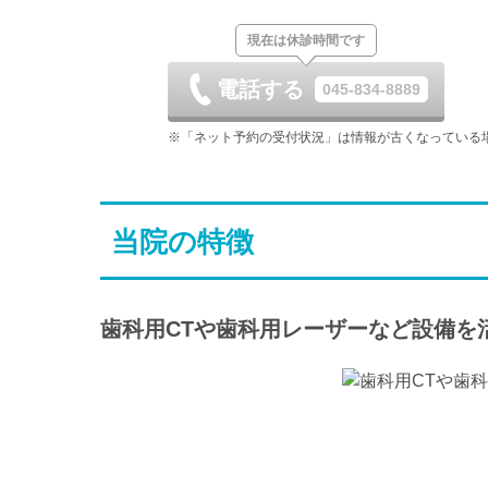
土
日
月
現在は休診時間です
8/29
8/30
8/31
休
電話する
045-834-8889
土
日
月
9/5
9/6
9/7
※「ネット予約の受付状況」は情報が古くなっている
土
日
月
9/12
9/13
9/14
当院の特徴
土
日
月
9/19
9/20
9/21
休
歯科用CTや歯科用レーザーなど設備を
土
日
月
9/26
9/27
9/28