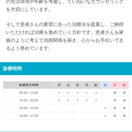
の生活環境や年齢を考慮し、ていねいなカウンセリング
を大切にしています。
そして患者さんの要望に合った治療法を提案し、ご納得
いただければ治療を進めていく方針です。患者さんを家
族のように考えて信頼関係を築き、心からお手伝いでき
るよう努めています。
診療時間
診療受付時間
月
火
水
木
金
土
日
祝
09:30～13:00
○
○
○
○
○
休
休
15:00～20:00
○
○
○
○
○
休
休
10:00～13:00
○
休
休
14:00～17:00
○
休
休