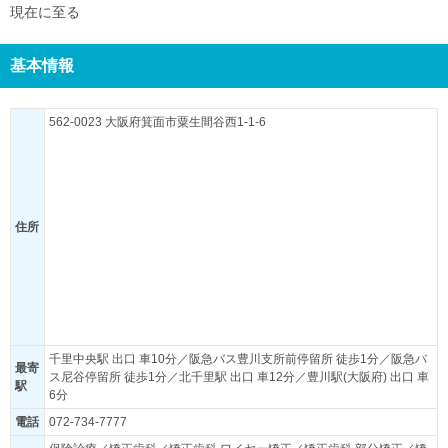
現在に至る
基本情報
562-0023 大阪府箕面市粟生間谷西1-1-6
住所
千里中央駅 出口 車10分／阪急バス豊川支所前停留所 徒歩1分／阪急バ
最寄
ス尼谷停留所 徒歩1分／北千里駅 出口 車12分／豊川駅(大阪府) 出口 車
駅
6分
電話
072-734-7777