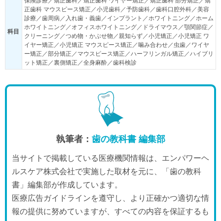
保険診療／矯正歯科／矯正歯科 ワイヤー矯正／矯正歯科 部分矯正／矯
正歯科 マウスピース矯正／小児歯科／予防歯科／歯科口腔外科／美容
診療／歯周病／入れ歯・義歯／インプラント／ホワイトニング／ホーム
ホワイトニング／オフィスホワイトニング／ドライマウス／顎関節症／
科目
クリーニング／つめ物・かぶせ物／親知らず／小児矯正／小児矯正 ワ
イヤー矯正／小児矯正 マウスピース矯正／噛み合わせ／虫歯／ワイヤ
ー矯正／部分矯正／マウスピース矯正／ハーフリンガル矯正／ハイブリ
ット矯正／裏側矯正／全身麻酔／歯科検診
執筆者：
歯の教科書 編集部
当サイトで掲載している医療機関情報は、エンパワーヘ
ルスケア株式会社で実施した取材を元に、「歯の教科
書」編集部が作成しています。
医療広告ガイドラインを遵守し、より正確かつ適切な情
報の提供に努めていますが、すべての内容を保証するも