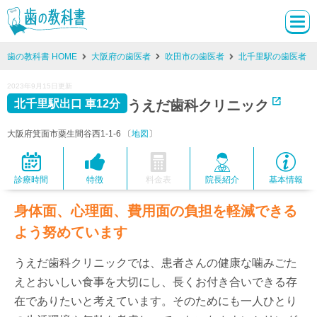
歯の教科書 HOME
大阪府の歯医者
吹田市の歯医者
北千里駅の歯医者
2023年9月15日更新
うえだ歯科クリニック
北千里駅出口 車12分
大阪府箕面市粟生間谷西1-1-6 〔
地図
〕
診療時間
特徴
料金表
院長紹介
基本情報
身体面、心理面、費用面の負担を軽減できる
よう努めています
うえだ歯科クリニックでは、患者さんの健康な噛みごた
えとおいしい食事を大切にし、長くお付き合いできる存
在でありたいと考えています。そのためにも一人ひとり