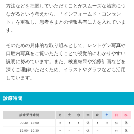
方法などを把握していただくことがスムーズな治療につ
ながるという考えから、「インフォームド・コンセン
ト」を重視し、患者さまとの情報共有に力を入れていま
す。
そのための具体的な取り組みとして、レントゲン写真や
口腔内写真をご覧いただくことで視覚的にわかりやすい
説明に努めています。また、検査結果や治療計画などを
深くご理解いただくため、イラストやグラフなども活用
しています。
診療時間
診療受付時間
月
火
水
木
金
土
日
祝
09:30～13:00
○
○
○
休
○
○
休
休
15:00～19:30
○
○
○
休
○
休
休