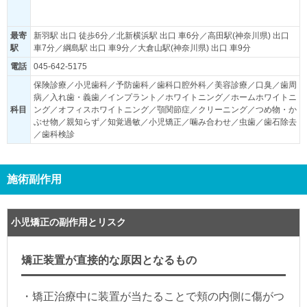
最寄
新羽駅 出口 徒歩6分／北新横浜駅 出口 車6分／高田駅(神奈川県) 出口
駅
車7分／綱島駅 出口 車9分／大倉山駅(神奈川県) 出口 車9分
電話
045-642-5175
保険診療／小児歯科／予防歯科／歯科口腔外科／美容診療／口臭／歯周
病／入れ歯・義歯／インプラント／ホワイトニング／ホームホワイトニ
科目
ング／オフィスホワイトニング／顎関節症／クリーニング／つめ物・か
ぶせ物／親知らず／知覚過敏／小児矯正／噛み合わせ／虫歯／歯石除去
／歯科検診
施術副作用