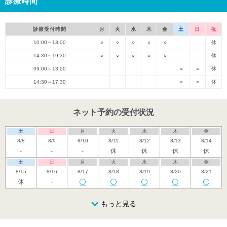
診療時間
診療受付時間
月
火
水
木
金
土
日
祝
10:00～13:00
○
○
○
○
○
休
14:30～19:30
○
○
○
○
○
休
09:00～13:00
○
○
休
14:30～17:30
○
○
休
ネット予約の受付状況
土
日
月
火
水
木
金
8/8
8/9
8/10
8/11
8/12
8/13
8/14
-
-
-
休
休
休
休
土
日
月
火
水
木
金
8/15
8/16
8/17
8/18
8/19
8/20
8/21
休
-
土
日
月
火
水
木
金
8/22
8/23
8/24
もっと見る
8/25
8/26
8/27
8/28
土
日
月
火
水
木
金