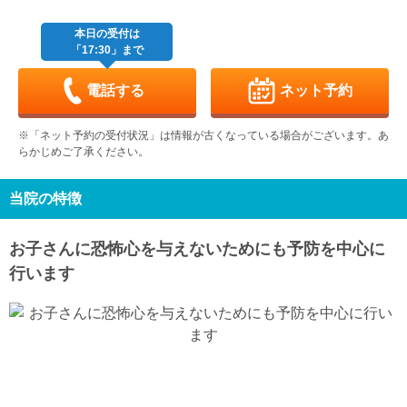
8/29
8/30
8/31
9/1
9/2
9/3
9/4
本日の受付は
「17:30」まで
土
日
月
火
水
木
金
9/5
9/6
9/7
9/8
9/9
9/10
9/11
電話する
ネット予約
土
日
月
火
水
木
金
9/12
9/13
9/14
9/15
9/16
9/17
9/18
※「ネット予約の受付状況」は情報が古くなっている場合がございます。あ
-
らかじめご了承ください。
土
日
月
火
水
木
金
9/19
9/20
9/21
9/22
9/23
9/24
9/25
休
休
休
当院の特徴
土
日
月
火
水
9/26
9/27
9/28
9/29
9/30
お子さんに恐怖心を与えないためにも予防を中心に
行います