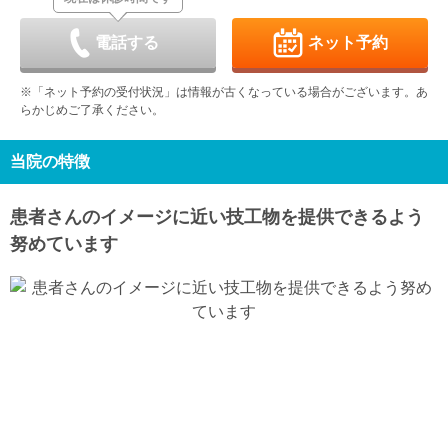
9/6
9/7
9/8
9/9
9/10
9/11
9/12
休
-
-
-
-
電話する
ネット予約
日
月
火
水
木
金
土
9/13
9/14
9/15
9/16
9/17
9/18
9/19
※「ネット予約の受付状況」は情報が古くなっている場合がございます。あ
休
-
-
-
-
-
-
らかじめご了承ください。
日
月
火
水
木
金
土
9/20
9/21
9/22
9/23
9/24
9/25
9/26
休
休
休
休
-
-
-
当院の特徴
日
月
火
水
9/27
9/28
9/29
9/30
患者さんのイメージに近い技工物を提供できるよう
休
-
-
-
努めています