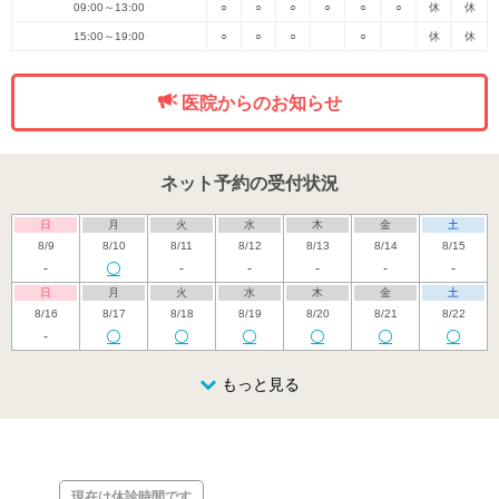
09:00～13:00
○
○
○
○
○
○
休
休
15:00～19:00
○
○
○
○
休
休
医院からのお知らせ
ネット予約の受付状況
日
月
火
水
木
金
土
8/9
8/10
8/11
8/12
8/13
8/14
8/15
-
-
-
-
-
-
日
月
火
水
木
金
土
8/16
8/17
8/18
8/19
8/20
8/21
8/22
-
日
月
火
水
木
金
土
8/23
8/24
8/25
もっと見る
8/26
8/27
8/28
8/29
休
日
月
火
水
木
金
土
8/30
8/31
9/1
9/2
9/3
9/4
9/5
休
現在は休診時間です
日
月
火
水
木
金
土