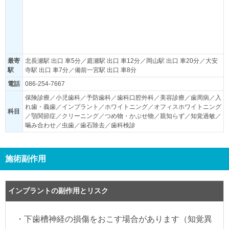
最寄
北長瀬駅 出口 車5分／庭瀬駅 出口 車12分／岡山駅 出口 車20分／大安
駅
寺駅 出口 車7分／備前一宮駅 出口 車8分
電話
086-254-7667
保険診療／小児歯科／予防歯科／歯科口腔外科／美容診療／歯周病／入
れ歯・義歯／インプラント／ホワイトニング／オフィスホワイトニング
科目
／顎関節症／クリーニング／つめ物・かぶせ物／親知らず／知覚過敏／
噛み合わせ／虫歯／歯石除去／歯科検診
施術副作用