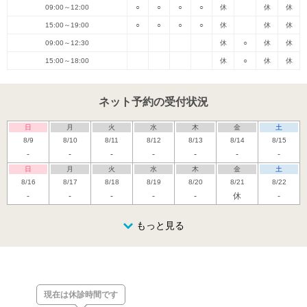
09:00～12:00
○
○
○
○
休
休
休
15:00～19:00
○
○
○
○
休
休
休
09:00～12:30
休
○
休
休
15:00～18:00
休
○
休
休
ネット予約の受付状況
日
月
火
水
木
金
土
8/9
8/10
8/11
8/12
8/13
8/14
8/15
-
-
-
-
-
-
-
日
月
火
水
木
金
土
8/16
8/17
8/18
8/19
8/20
8/21
8/22
-
-
-
-
-
休
-
日
月
火
水
木
金
土
8/23
8/24
8/25
もっと見る
8/26
8/27
8/28
8/29
休
-
-
-
-
休
日
月
火
水
木
金
土
8/30
8/31
9/1
9/2
9/3
9/4
9/5
休
-
-
休
-
現在は休診時間です
日
月
火
水
木
金
土