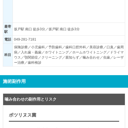
最寄
坂戸駅 南口 徒歩3分／坂戸駅 南口 徒歩3分
駅
電話
049-281-7181
保険診療／小児歯科／予防歯科／歯科口腔外科／美容診療／口臭／歯周
病／入れ歯・義歯／ホワイトニング／ホームホワイトニング／ドライマ
科目
ウス／顎関節症／クリーニング／親知らず／噛み合わせ／虫歯／レーザ
ー治療／歯科検診
施術副作用