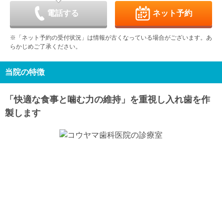
9/6
9/7
9/8
9/9
9/10
9/11
9/12
休
-
-
休
-
電話する
ネット予約
日
月
火
水
木
金
土
9/13
9/14
9/15
9/16
9/17
9/18
9/19
※「ネット予約の受付状況」は情報が古くなっている場合がございます。あ
休
-
-
-
-
休
-
らかじめご了承ください。
日
月
火
水
木
金
土
9/20
9/21
9/22
9/23
9/24
9/25
9/26
休
休
休
休
-
休
-
当院の特徴
日
月
火
水
9/27
9/28
9/29
9/30
「快適な食事と噛む力の維持」を重視し入れ歯を作
休
-
-
-
製します