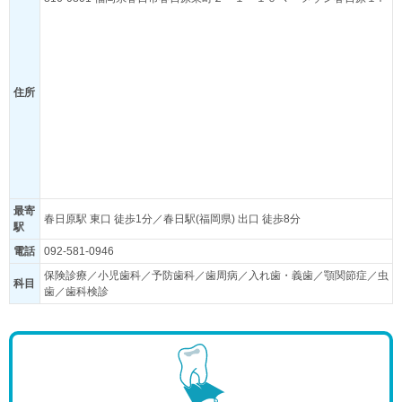
住所
最寄
春日原駅 東口 徒歩1分／春日駅(福岡県) 出口 徒歩8分
駅
電話
092-581-0946
保険診療／小児歯科／予防歯科／歯周病／入れ歯・義歯／顎関節症／虫
科目
歯／歯科検診