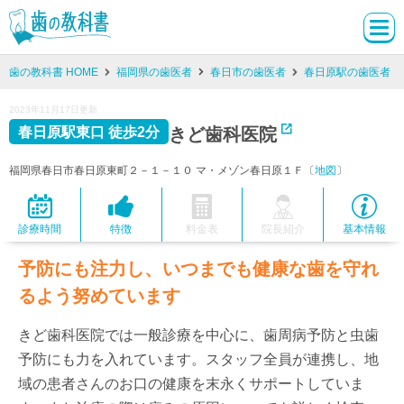
歯の教科書 HOME
福岡県の歯医者
春日市の歯医者
春日原駅の歯医者
2023年11月17日更新
きど歯科医院
春日原駅東口 徒歩2分
福岡県春日市春日原東町２－１－１０ マ・メゾン春日原１Ｆ〔
地図
〕
診療時間
特徴
料金表
院長紹介
基本情報
予防にも注力し、いつまでも健康な歯を守れ
るよう努めています
きど歯科医院では一般診療を中心に、歯周病予防と虫歯
予防にも力を入れています。スタッフ全員が連携し、地
域の患者さんのお口の健康を末永くサポートしていま