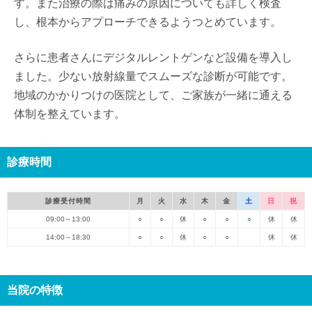
す。また治療の際は痛みの原因についても詳しく検査
し、根本からアプローチできるようつとめています。
さらに患者さんにデジタルレントゲンなど設備を導入し
ました。少ない放射線量でスムーズな診断が可能です。
地域のかかりつけの医院として、ご家族が一緒に通える
体制を整えています。
診療時間
診療受付時間
月
火
水
木
金
土
日
祝
09:00～13:00
○
○
休
○
○
○
休
休
14:00～18:30
○
○
休
○
○
休
休
当院の特徴