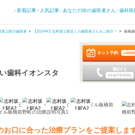
新着記事
人気記事
あなたの街の歯医者さん
歯科医
村坂上駅の歯医者
【2024年】志村坂上駅近くの歯医者さんをご紹介！
板橋歯
ネット予約
24時間
電話する
おい歯科イオンスタ
03-6279-8351
〕
のお口に合った治療プランをご提案しま