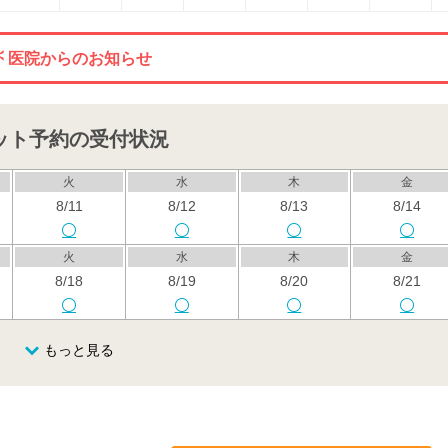
医院からのお知らせ
ット予約の受付状況
火
水
木
金
8/11
8/12
8/13
8/14
火
水
木
金
8/18
8/19
8/20
8/21
火
水
木
金
もっと見る
8/25
8/26
8/27
8/28
火
水
木
金
9/1
9/2
9/3
9/4