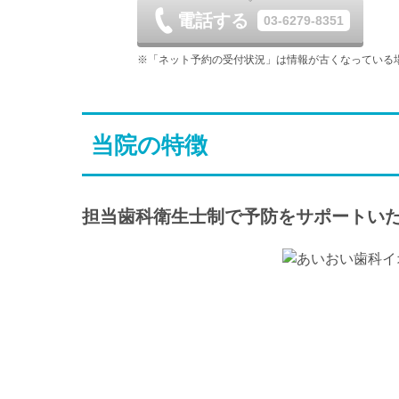
電話する
03-6279-8351
土
日
月
9/5
9/6
9/7
※「ネット予約の受付状況」は情報が古くなっている
土
日
月
9/12
9/13
9/14
当院の特徴
土
日
月
9/19
9/20
9/21
担当歯科衛生士制で予防をサポートい
土
日
月
9/26
9/27
9/28