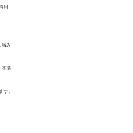
科用
に痛み
く基準
ます。