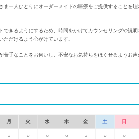
さま一人ひとりにオーダーメイドの医療をご提供することを理
トできるようにするため、時間をかけてカウンセリングや説明
いただけるよう心がけています。
が苦手なことをお伺いし、不安なお気持ちをほぐせるようお声
月
火
水
木
金
土
日
○
○
○
○
○
○
○