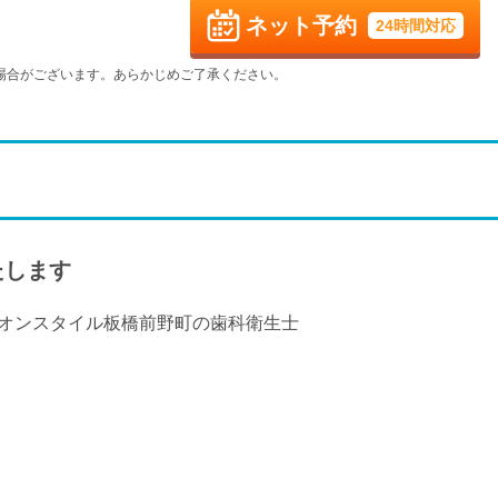
ネット予約
24時間対応
火
水
木
金
9/8
9/9
9/10
9/11
場合がございます。あらかじめご了承ください。
火
水
木
金
9/15
9/16
9/17
9/18
休
火
水
木
金
9/22
9/23
9/24
9/25
たします
火
水
9/29
9/30