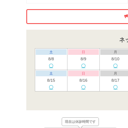
ネ
土
日
月
8/8
8/9
8/10
土
日
月
8/15
8/16
8/17
土
日
月
8/22
8/23
8/24
土
日
月
現在は休診時間です
8/29
8/30
8/31