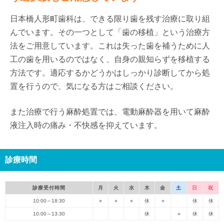
日本橋人形町歯科は、できる限り歯を残す治療に取り組
んでいます。その一つとして「歯の移植」という治療方
法をご用意しています。これは失った歯を補うために人
工の歯を用いるのではなく、自身の親知らずを移植する
方法です。適応するかどうかはしっかり診断してから処
置を行うので、気になる方はご相談ください。
また治療で行う麻酔処置では、電動麻酔器を用いて麻酔
液注入時の痛み・不快感を抑えています。
診療時間
診療受付時間
月
火
水
木
金
土
日
祝
10:00～18:30
○
○
○
休
○
休
休
10:00～13:30
休
○
休
休