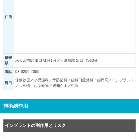
住所
最寄
水天宮前駅 出口 徒歩1分／人形町駅 出口 徒歩3分
駅
電話
03-6206-2050
保険診療／小児歯科／予防歯科／歯科口腔外科／歯周病／インプラント
科目
／つめ物・かぶせ物／親知らず／虫歯
施術副作用