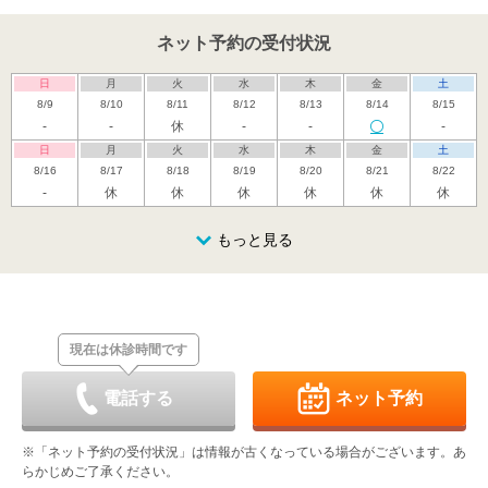
ネット予約の受付状況
日
月
火
水
木
金
土
8/9
8/10
8/11
8/12
8/13
8/14
8/15
-
-
休
-
-
-
日
月
火
水
木
金
土
8/16
8/17
8/18
8/19
8/20
8/21
8/22
-
休
休
休
休
休
休
日
月
火
水
木
金
土
8/23
8/24
8/25
もっと見る
8/26
8/27
8/28
8/29
休
-
-
-
休
-
-
日
月
火
水
木
金
土
8/30
8/31
9/1
9/2
9/3
9/4
9/5
休
-
-
-
休
-
-
現在は休診時間です
日
月
火
水
木
金
土
9/6
9/7
9/8
9/9
9/10
9/11
9/12
休
-
-
-
休
-
-
電話する
ネット予約
日
月
火
水
木
金
土
9/13
9/14
9/15
9/16
9/17
9/18
9/19
※「ネット予約の受付状況」は情報が古くなっている場合がございます。あ
休
-
-
-
休
-
-
らかじめご了承ください。
日
月
火
水
木
金
土