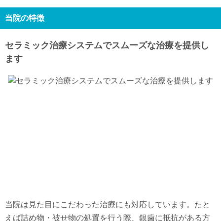
9/20
9/21
9/22
9/23
9/24
9/25
9/26
休
-
-
-
休
-
-
当院の特徴
日
月
火
水
9/27
9/28
9/29
9/30
セラミック治療システムでスムーズな治療を提供し
休
-
-
-
ます
当院は見た目にこだわった治療にも対応しています。たと
えば詰め物・被せ物の処置を行う際、銀歯に抵抗がある方