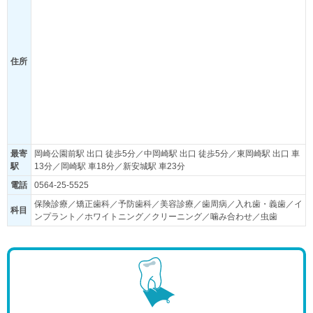
住所
最寄
岡崎公園前駅 出口 徒歩5分／中岡崎駅 出口 徒歩5分／東岡崎駅 出口 車
駅
13分／岡崎駅 車18分／新安城駅 車23分
電話
0564-25-5525
保険診療／矯正歯科／予防歯科／美容診療／歯周病／入れ歯・義歯／イ
科目
ンプラント／ホワイトニング／クリーニング／噛み合わせ／虫歯