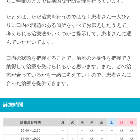
らご年配の方まで長期的な予防管理を行っています。
たとえば、ただ治療を行うのではなく患者さん一人ひと
りに口内の問題のある箇所をすべてお伝えしたうえで、
考えられる治療法をいくつかご提示して、患者さんに選
んでいただいてます。
口内の状態を把握することで、治療の必要性を把握でき
納得して治療を受けられるかと思います。また、どの治
療が合っているかを一緒に考えていくので、患者さんに
合った治療を提供できます。
診療時間
診療受付時間
月
火
水
木
金
土
日
祝
10:00～12:30
○
○
○
休
○
○
休
休
14:00～19:00
○
○
○
休
○
休
休