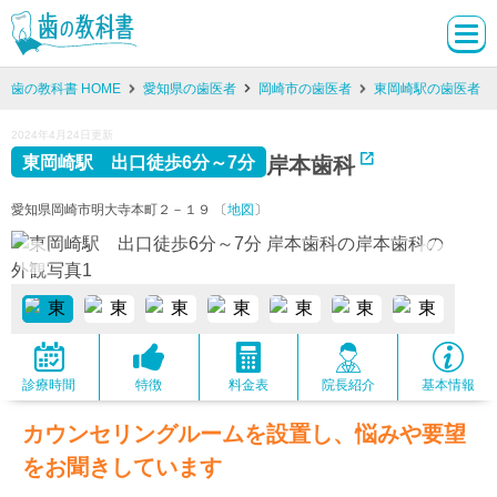
歯の教科書 HOME
愛知県の歯医者
岡崎市の歯医者
東岡崎駅の歯医者
2024年4月24日更新
岸本歯科
東岡崎駅 出口徒歩6分～7分
愛知県岡崎市明大寺本町２－１９ 〔
地図
〕
診療時間
特徴
料金表
院長紹介
基本情報
カウンセリングルームを設置し、悩みや要望
をお聞きしています