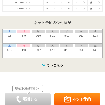
09:00～13:00
○
○
○
○
○
休
休
休
14:30～18:00
○
○
○
○
○
休
休
休
ネット予約の受付状況
土
日
月
火
水
木
金
8/8
8/9
8/10
8/11
8/12
8/13
8/14
-
-
-
-
-
-
-
土
日
月
火
水
木
金
8/15
8/16
8/17
8/18
8/19
8/20
8/21
-
-
-
-
-
-
-
土
日
月
火
水
木
金
8/22
8/23
8/24
もっと見る
8/25
8/26
8/27
8/28
休
休
-
-
土
日
月
火
水
木
金
8/29
8/30
8/31
9/1
9/2
9/3
9/4
休
休
現在は休診時間です
土
日
月
火
水
木
金
9/5
9/6
9/7
9/8
9/9
9/10
9/11
休
休
電話する
ネット予約
土
日
月
火
水
木
金