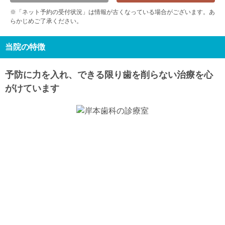
9/12
9/13
9/14
9/15
9/16
9/17
9/18
※「ネット予約の受付状況」は情報が古くなっている場合がございます。あ
休
休
らかじめご了承ください。
土
日
月
火
水
木
金
9/19
9/20
9/21
9/22
9/23
9/24
9/25
休
休
休
休
休
当院の特徴
土
日
月
火
水
9/26
9/27
9/28
9/29
9/30
予防に力を入れ、できる限り歯を削らない治療を心
休
休
がけています