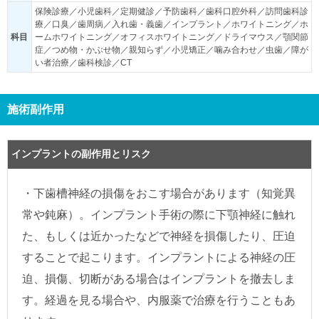
保険診療／小児歯科／定期健診／予防歯科／歯科口腔外科／訪問歯科診
療／口臭／歯周病／入れ歯・義歯／インプラント／ホワイトニング／ホ
科目
ームホワイトニング／オフィスホワイトニング／ドライマウス／顎関節
症／つめ物・かぶせ物／親知らず／小児矯正／噛み合わせ／虫歯／障が
い者治療／歯科検診／CT
施術副作用