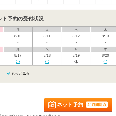
ット予約の受付状況
月
火
水
木
8/10
8/11
8/12
8/13
-
-
-
-
月
火
水
木
8/17
8/18
8/19
8/20
休
月
火
水
木
もっと見る
8/24
8/25
8/26
8/27
休
月
火
水
木
8/31
9/1
9/2
9/3
休
ネット予約
24時間対応
月
火
水
木
9/7
9/8
9/9
9/10