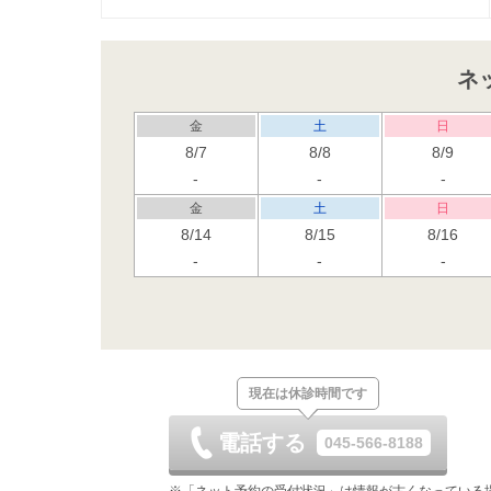
ネ
金
土
日
8/7
8/8
8/9
-
-
-
金
土
日
8/14
8/15
8/16
-
-
-
金
土
日
8/21
8/22
8/23
-
休
金
土
日
現在は休診時間です
8/28
8/29
8/30
-
休
電話する
045-566-8188
金
土
日
9/4
9/5
9/6