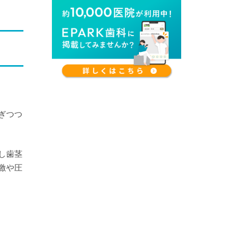
ぎつつ
し歯茎
激や圧