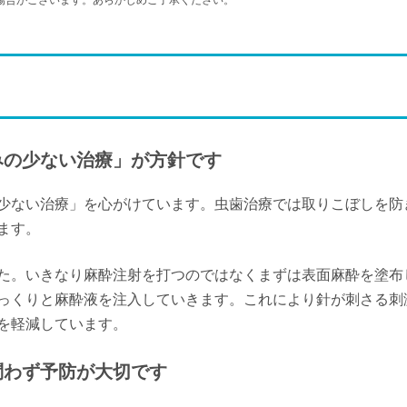
場合がございます。あらかじめご了承ください。
-
-
休
-
月
火
水
木
9/14
9/15
9/16
9/17
-
-
休
-
月
火
水
木
9/21
9/22
9/23
9/24
休
休
休
-
みの少ない治療」が方針です
月
火
水
9/28
9/29
9/30
少ない治療」を心がけています。虫歯治療では取りこぼしを防
-
-
休
ます。
た。いきなり麻酔注射を打つのではなくまずは表面麻酔を塗布
っくりと麻酔液を注入していきます。これにより針が刺さる刺
を軽減しています。
問わず予防が大切です