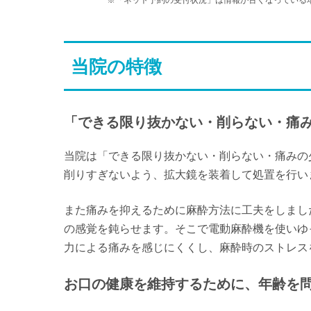
※「ネット予約の受付状況」は情報が古くなっている
-
休
金
土
日
9/11
9/12
9/13
当院の特徴
-
-
休
金
土
日
9/18
9/19
9/20
-
-
休
「できる限り抜かない・削らない・痛
金
土
日
9/25
9/26
9/27
当院は「できる限り抜かない・削らない・痛みの
-
-
休
削りすぎないよう、拡大鏡を装着して処置を行い
また痛みを抑えるために麻酔方法に工夫をしまし
の感覚を鈍らせます。そこで電動麻酔機を使いゆ
力による痛みを感じにくくし、麻酔時のストレス
お口の健康を維持するために、年齢を