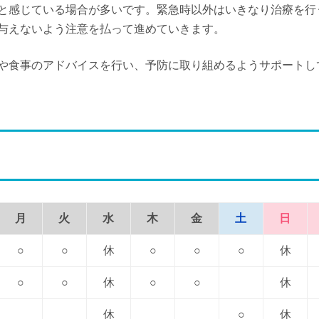
と感じている場合が多いです。緊急時以外はいきなり治療を行
与えないよう注意を払って進めていきます。
や食事のアドバイスを行い、予防に取り組めるようサポートし
月
火
水
木
金
土
日
○
○
休
○
○
○
休
○
○
休
○
○
休
休
○
休