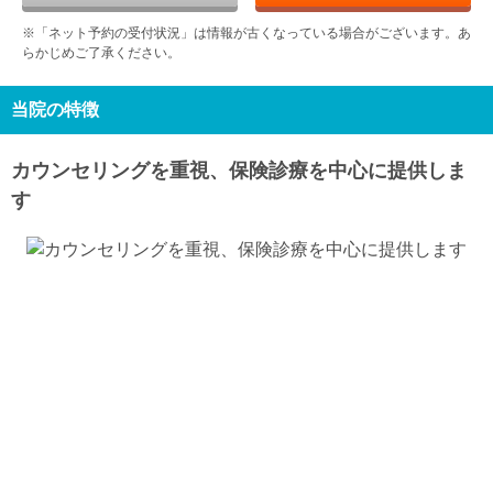
9/13
9/14
9/15
9/16
9/17
9/18
9/19
※「ネット予約の受付状況」は情報が古くなっている場合がございます。あ
休
-
-
-
休
-
-
らかじめご了承ください。
日
月
火
水
木
金
土
9/20
9/21
9/22
9/23
9/24
9/25
9/26
休
休
休
休
休
-
-
当院の特徴
日
月
火
水
9/27
9/28
9/29
9/30
カウンセリングを重視、保険診療を中心に提供しま
休
-
-
-
す