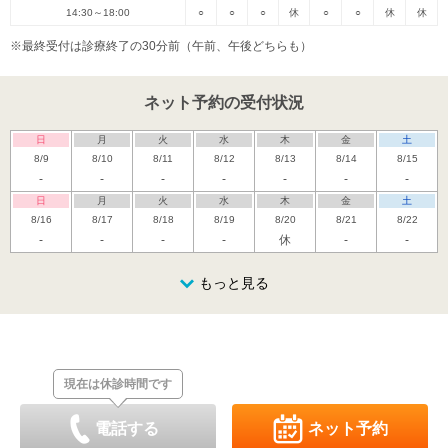
14:30～18:00
○
○
○
休
○
○
休
休
※最終受付は診療終了の30分前（午前、午後どちらも）
ネット予約の受付状況
日
月
火
水
木
金
土
8/9
8/10
8/11
8/12
8/13
8/14
8/15
-
-
-
-
-
-
-
日
月
火
水
木
金
土
8/16
8/17
8/18
8/19
8/20
8/21
8/22
-
-
-
-
休
-
-
日
月
火
水
木
金
土
8/23
8/24
8/25
もっと見る
8/26
8/27
8/28
8/29
休
-
-
-
休
-
-
日
月
火
水
木
金
土
8/30
8/31
9/1
9/2
9/3
9/4
9/5
休
-
-
-
休
-
-
現在は休診時間です
日
月
火
水
木
金
土
9/6
9/7
9/8
9/9
9/10
9/11
9/12
休
-
-
-
休
-
-
電話する
ネット予約
日
月
火
水
木
金
土