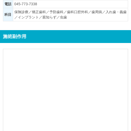
電話
045-773-7338
保険診療／矯正歯科／予防歯科／歯科口腔外科／歯周病／入れ歯・義歯
科目
／インプラント／親知らず／虫歯
施術副作用