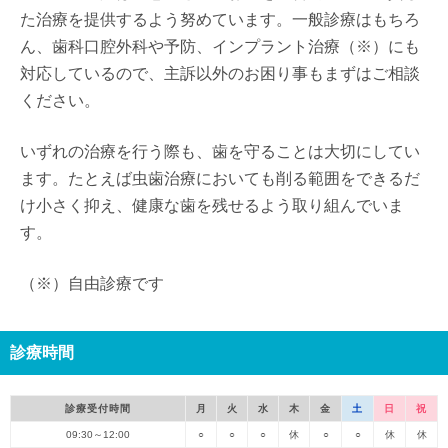
た治療を提供するよう努めています。一般診療はもちろ
ん、歯科口腔外科や予防、インプラント治療（※）にも
対応しているので、主訴以外のお困り事もまずはご相談
ください。
いずれの治療を行う際も、歯を守ることは大切にしてい
ます。たとえば虫歯治療においても削る範囲をできるだ
け小さく抑え、健康な歯を残せるよう取り組んでいま
す。
（※）自由診療です
診療時間
診療受付時間
月
火
水
木
金
土
日
祝
09:30～12:00
○
○
○
休
○
○
休
休