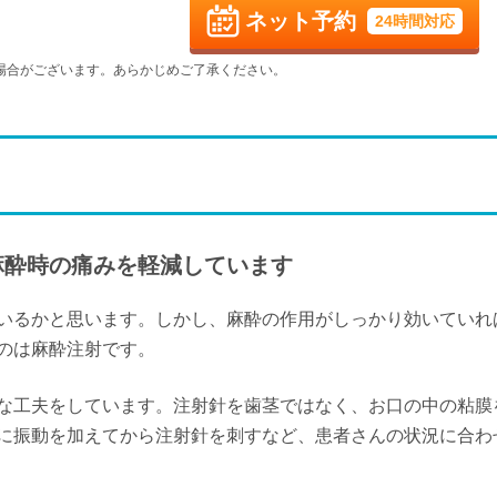
休
-
ネット予約
24時間対応
水
木
金
土
9/9
9/10
9/11
9/12
場合がございます。あらかじめご了承ください。
休
水
木
金
土
9/16
9/17
9/18
9/19
休
水
木
金
土
9/23
9/24
9/25
9/26
休
麻酔時の痛みを軽減しています
水
9/30
いるかと思います。しかし、麻酔の作用がしっかり効いていれ
休
のは麻酔注射です。
な工夫をしています。注射針を歯茎ではなく、お口の中の粘膜
に振動を加えてから注射針を刺すなど、患者さんの状況に合わ