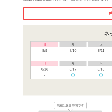
ネ
日
月
火
8/9
8/10
8/11
-
-
-
日
月
火
8/16
8/17
8/18
-
日
月
火
8/23
8/24
8/25
休
日
月
火
現在は休診時間です
8/30
8/31
9/1