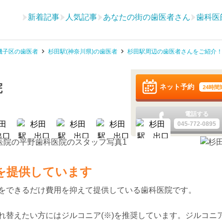
新着記事
人気記事
あなたの街の歯医者さん
歯科医
磯子区の歯医者
杉田駅(神奈川県)の歯医者
杉田駅周辺の歯医者さんをご紹介
院
ネット予約
24時間
電話する
045-772-0895
を提供しています
をできるだけ費用を抑えて提供している歯科医院です。
れ替えたい方にはジルコニア(※)を推奨しています。ジルコニ