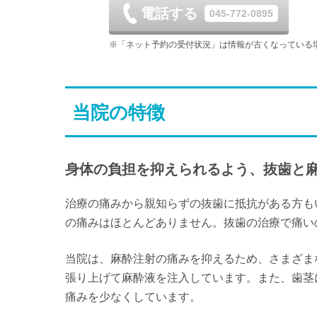
休
電話する
045-772-0895
日
月
火
9/6
9/7
9/8
※「ネット予約の受付状況」は情報が古くなっている
休
日
月
火
9/13
9/14
9/15
当院の特徴
休
日
月
火
9/20
9/21
9/22
休
休
休
身体の負担を抑えられるよう、抜歯と
日
月
火
9/27
9/28
9/29
治療の痛みから親知らずの抜歯に抵抗がある方も
休
の痛みはほとんどありません。抜歯の治療で痛い
当院は、麻酔注射の痛みを抑えるため、さまざま
張り上げて麻酔液を注入しています。また、歯茎
痛みを少なくしています。