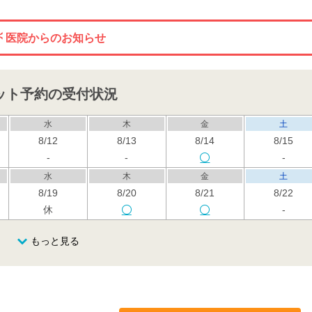
医院からのお知らせ
ット予約の受付状況
水
木
金
土
8/12
8/13
8/14
8/15
-
-
-
水
木
金
土
8/19
8/20
8/21
8/22
休
-
水
木
金
土
もっと見る
8/26
8/27
8/28
8/29
休
-
水
木
金
土
9/2
9/3
9/4
9/5