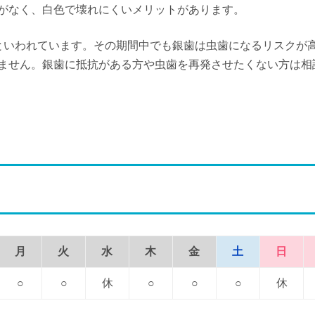
がなく、白色で壊れにくいメリットがあります。
といわれています。その期間中でも銀歯は虫歯になるリスクが
ません。銀歯に抵抗がある方や虫歯を再発させたくない方は相
月
火
水
木
金
土
日
○
○
休
○
○
○
休