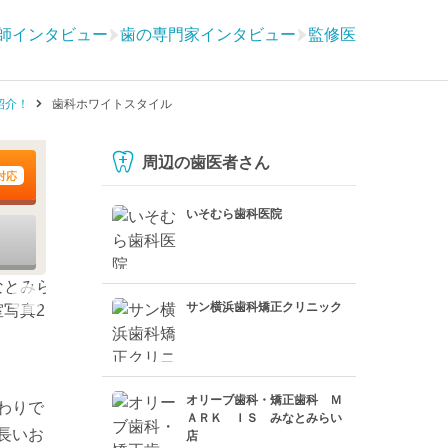
師インタビュー
歯の専門家インタビュー
監修医
紹介！
歯科ホワイトスタイル
周辺の歯医者さん
対応
いそむら歯科医院
サン横浜歯科矯正クリニック
オリーブ歯科・矯正歯科 Ｍ
わりで
ＡＲＫ ＩＳ みなとみらい
長いお
店