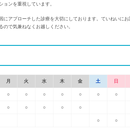
ションを重視しています。
因にアプローチした診療を大切にしております。ていねいにお
るので気兼ねなくお越しください。
月
火
水
木
金
土
日
○
○
○
○
○
○
○
○
○
○
○
○
○
○