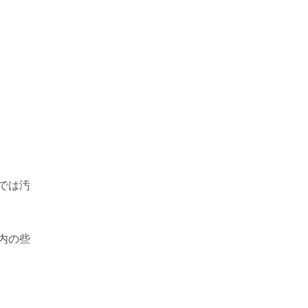
では汚
内の些