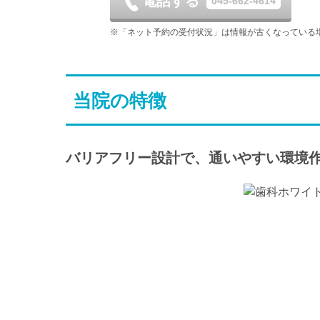
電話する
045-662-4614
土
日
月
9/5
9/6
9/7
※「ネット予約の受付状況」は情報が古くなっている
-
-
-
土
日
月
9/12
9/13
9/14
当院の特徴
-
-
-
土
日
月
9/19
9/20
9/21
-
-
-
バリアフリー設計で、通いやすい環境
土
日
月
9/26
9/27
9/28
-
-
-