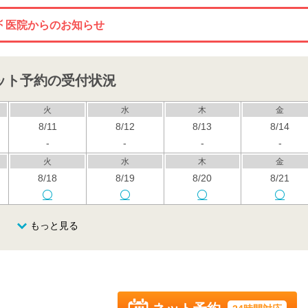
医院からのお知らせ
ット予約の受付状況
火
水
木
金
8/11
8/12
8/13
8/14
-
-
-
-
火
水
木
金
8/18
8/19
8/20
8/21
火
水
木
金
もっと見る
8/25
8/26
8/27
8/28
-
-
-
-
火
水
木
金
9/1
9/2
9/3
9/4
-
-
-
-