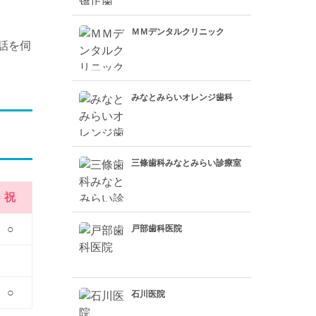
ＭＭデンタルクリニック
話を伺
みなとみらいオレンジ歯科
三條歯科みなとみらい診療室
祝
○
戸部歯科医院
○
石川医院