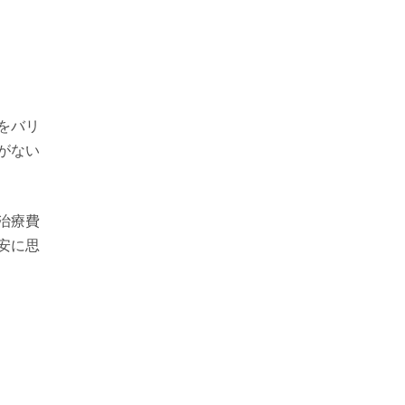
をバリ
がない
治療費
安に思