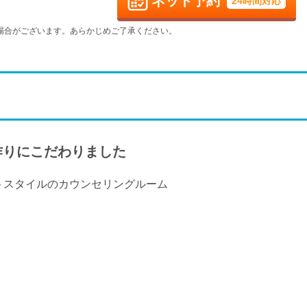
ネット予約
24時間対応
火
水
木
金
9/8
9/9
9/10
9/11
場合がございます。あらかじめご了承ください。
-
-
-
-
火
水
木
金
9/15
9/16
9/17
9/18
-
-
-
-
火
水
木
金
9/22
9/23
9/24
9/25
-
-
-
-
作りにこだわりました
火
水
9/29
9/30
-
-