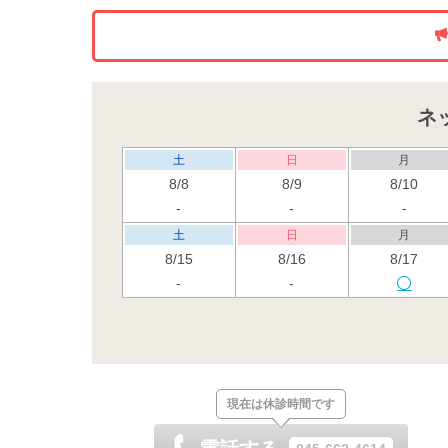
ネ
土
日
月
8/8
8/9
8/10
-
-
-
土
日
月
8/15
8/16
8/17
-
-
土
日
月
8/22
8/23
8/24
-
-
土
日
月
現在は休診時間です
8/29
8/30
8/31
-
-
-