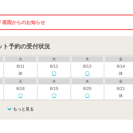
医院からのお知らせ
ット予約の受付状況
火
水
木
金
8/11
8/12
8/13
8/14
休
休
火
水
木
金
8/18
8/19
8/20
8/21
休
火
水
木
金
もっと見る
8/25
8/26
8/27
8/28
休
火
水
木
金