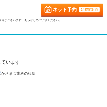
9/1
9/2
9/3
9/4
休
ネット予約
24時間対応
火
水
木
金
9/8
9/9
9/10
9/11
場合がございます。あらかじめご了承ください。
休
火
水
木
金
9/15
9/16
9/17
9/18
休
火
水
木
金
9/22
9/23
9/24
9/25
休
休
休
しています
火
水
9/29
9/30