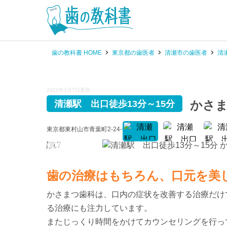
歯の教科書 HOME
東京都の歯医者
清瀬市の歯医者
清
2022年3月7日更新
かさ
清瀬駅 出口徒歩13分～15分
東京都東村山市青葉町2-24-95 〔
地図
〕
歯の治療はもちろん、口元を美
かさまつ歯科は、口内の症状を改善する治療だけで
る治療にも注力しています。
またじっくり時間をかけてカウンセリングを行っ