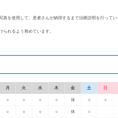
写真を使用して、患者さんが納得するまで治療説明を行ってい
けられるよう努めています。
月
火
水
木
金
土
日
○
○
○
○
休
○
○
○
○
○
○
休
○