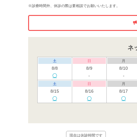
※診療時間外、休診の際は要相談でお願いいたします。
ネ
土
日
月
8/8
8/9
8/10
-
-
土
日
月
8/15
8/16
8/17
土
日
月
8/22
8/23
8/24
土
日
月
現在は休診時間です