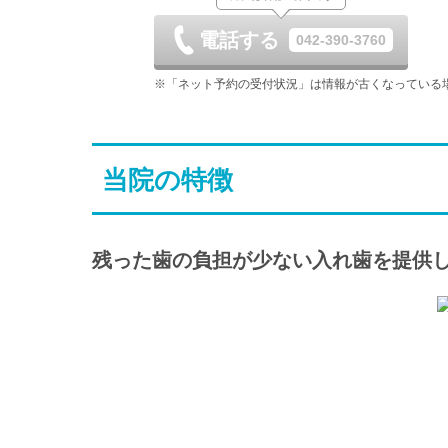
8/29
8/30
8/31
電話する
042-390-3760
土
日
月
9/5
9/6
9/7
※「ネット予約の受付状況」は情報が古くなっている
土
日
月
9/12
9/13
9/14
当院の特徴
土
日
月
9/19
9/20
9/21
休
残った歯の負担が少ない入れ歯を提供
土
日
月
9/26
9/27
9/28