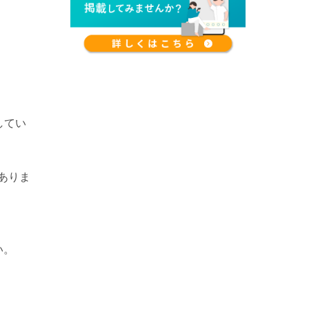
してい
ありま
い。