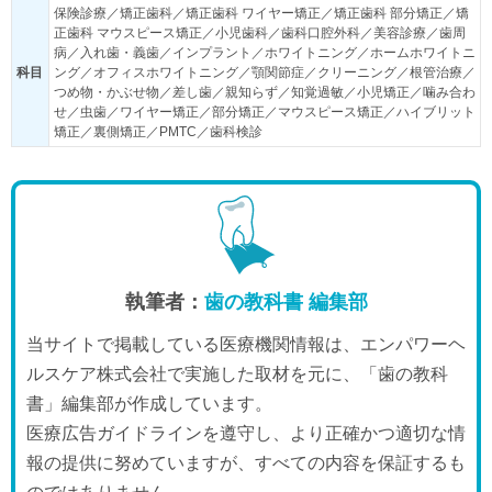
保険診療／矯正歯科／矯正歯科 ワイヤー矯正／矯正歯科 部分矯正／矯
正歯科 マウスピース矯正／小児歯科／歯科口腔外科／美容診療／歯周
病／入れ歯・義歯／インプラント／ホワイトニング／ホームホワイトニ
科目
ング／オフィスホワイトニング／顎関節症／クリーニング／根管治療／
つめ物・かぶせ物／差し歯／親知らず／知覚過敏／小児矯正／噛み合わ
せ／虫歯／ワイヤー矯正／部分矯正／マウスピース矯正／ハイブリット
矯正／裏側矯正／PMTC／歯科検診
執筆者：
歯の教科書 編集部
当サイトで掲載している医療機関情報は、エンパワーヘ
ルスケア株式会社で実施した取材を元に、「歯の教科
書」編集部が作成しています。
医療広告ガイドラインを遵守し、より正確かつ適切な情
報の提供に努めていますが、すべての内容を保証するも