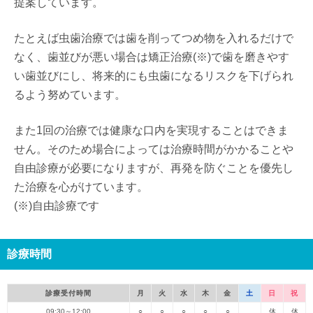
提案しています。
たとえば虫歯治療では歯を削ってつめ物を入れるだけで
なく、歯並びが悪い場合は矯正治療(※)で歯を磨きやす
い歯並びにし、将来的にも虫歯になるリスクを下げられ
るよう努めています。
また1回の治療では健康な口内を実現することはできま
せん。そのため場合によっては治療時間がかかることや
自由診療が必要になりますが、再発を防ぐことを優先し
た治療を心がけています。
(※)自由診療です
診療時間
診療受付時間
月
火
水
木
金
土
日
祝
09:30～12:00
○
○
○
○
○
休
休