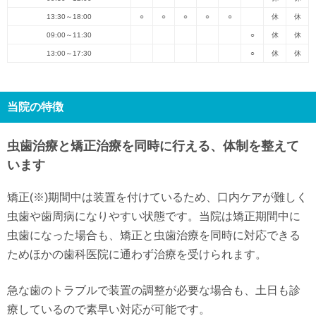
13:30～18:00
○
○
○
○
○
休
休
09:00～11:30
○
休
休
13:00～17:30
○
休
休
当院の特徴
虫歯治療と矯正治療を同時に行える、体制を整えて
います
矯正(※)期間中は装置を付けているため、口内ケアが難しく
虫歯や歯周病になりやすい状態です。当院は矯正期間中に
虫歯になった場合も、矯正と虫歯治療を同時に対応できる
ためほかの歯科医院に通わず治療を受けられます。
急な歯のトラブルで装置の調整が必要な場合も、土日も診
療しているので素早い対応が可能です。