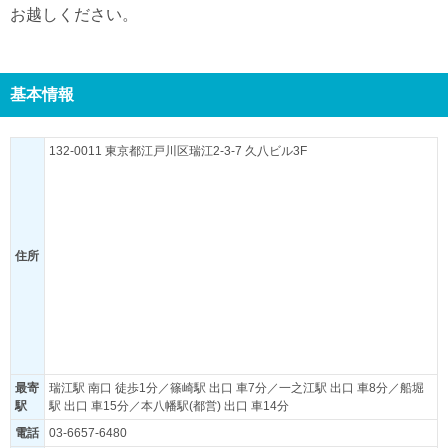
お越しください。
基本情報
132-0011 東京都江戸川区瑞江2-3-7 久八ビル3F
住所
最寄
瑞江駅 南口 徒歩1分／篠崎駅 出口 車7分／一之江駅 出口 車8分／船堀
駅
駅 出口 車15分／本八幡駅(都営) 出口 車14分
電話
03-6657-6480