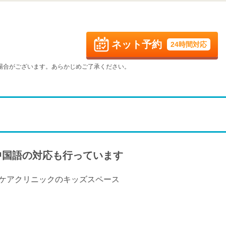
火
水
木
金
9/1
9/2
9/3
9/4
ネット予約
24時間対応
火
水
木
金
9/8
9/9
9/10
9/11
場合がございます。あらかじめご了承ください。
火
水
木
金
9/15
9/16
9/17
9/18
火
水
木
金
9/22
9/23
9/24
9/25
休
休
休
中国語の対応も行っています
火
水
9/29
9/30