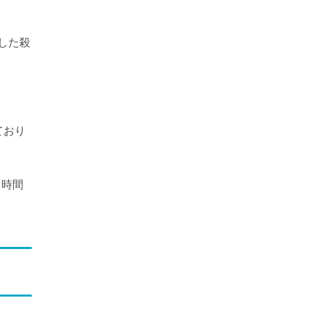
した殺
ており
く時間