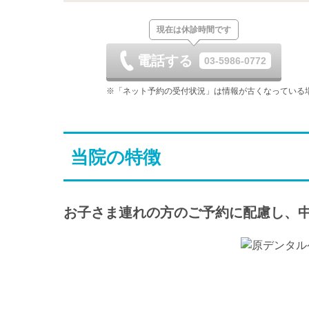
土
日
月
現在は休診時間です
8/29
8/30
8/31
電話する
03-5986-0772
土
日
月
9/5
9/6
9/7
※「ネット予約の受付状況」は情報が古くなっている
土
日
月
9/12
9/13
9/14
当院の特徴
土
日
月
9/19
9/20
9/21
休
お子さま連れの方のご予約に配慮し、
土
日
月
9/26
9/27
9/28