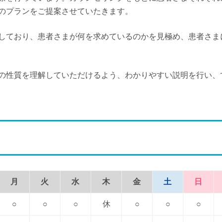
のプランをご提案させていたきます。
しており、患者さまが何を求めているのかを見極め、患者さま
の性質を理解していただけるよう、わかりやすい説明を行い、
月
火
水
木
金
土
日
○
○
○
休
○
○
○