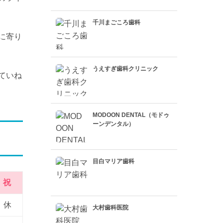
千川まごころ歯科
に寄り
うえすぎ歯科クリニック
ていね
MODOON DENTAL（モドゥ
ーンデンタル）
目白マリア歯科
祝
休
大村歯科医院