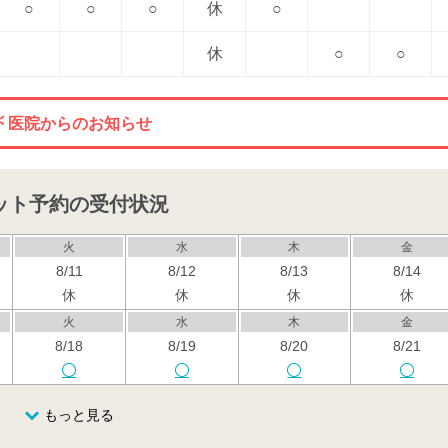
○
○
○
休
○
休
○
○
医院からのお知らせ
ット予約の受付状況
火
水
木
金
8/11
8/12
8/13
8/14
休
休
休
休
火
水
木
金
8/18
8/19
8/20
8/21
火
水
木
金
もっと見る
8/25
8/26
8/27
8/28