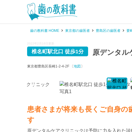
歯の教科書 HOME
東京都の歯医者
豊島区の歯医者
要
2022年2月16日更新
原デンタル
椎名町駅北口 徒歩1分
東京都豊島区長崎1-2-4-2F 〔
地図
〕
患者さまが将来も長くご自身の
す
原デンタルケアクリニックは予防に力を入れた診