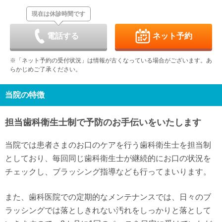
休
現在は休診時間です
日
月
火
水
木
金
土
9/6
9/7
9/8
9/9
9/10
9/11
9/12
休
-
-
-
-
電話する
ネット予約
日
月
火
水
木
金
土
9/13
9/14
9/15
9/16
9/17
9/18
9/19
※「ネット予約の受付状況」は情報が古くなっている場合がございます。あ
休
-
-
-
-
-
-
らかじめご了承ください。
日
月
火
水
木
金
土
9/20
9/21
9/22
9/23
9/24
9/25
9/26
休
休
休
休
-
-
-
当院の特徴
日
月
火
水
9/27
9/28
9/29
9/30
担当歯科衛生士制で予防のお手伝いをいたします
休
-
-
-
当院では患者さまのお口のケアを行う歯科衛生士を担当制
としており、毎回同じ歯科衛生士が継続的にお口の状況を
チェックし、ブラッシング指導なども行ってまいります。
また、歯科医院での定期的なメンテナンスでは、日々のブ
ラッシングでは落としきれない汚れをしっかりと落として