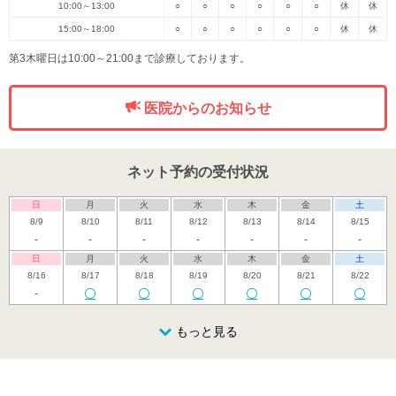
10:00～13:00
○
○
○
○
○
○
休
休
15:00～18:00
○
○
○
○
○
○
休
休
第3木曜日は10:00～21:00まで診療しております。
医院からのお知らせ
ネット予約の受付状況
日
月
火
水
木
金
土
8/9
8/10
8/11
8/12
8/13
8/14
8/15
-
-
-
-
-
-
-
日
月
火
水
木
金
土
8/16
8/17
8/18
8/19
8/20
8/21
8/22
-
日
月
火
水
木
金
土
8/23
8/24
8/25
もっと見る
8/26
8/27
8/28
8/29
休
日
月
火
水
木
金
土
8/30
8/31
9/1
9/2
9/3
9/4
9/5