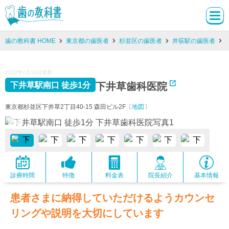
歯の教科書 HOME
東京都の歯医者
杉並区の歯医者
井荻駅の歯医者
2022年2月16日更新
下井草歯科医院
下井草駅南口 徒歩1分
東京都杉並区下井草2丁目40-15 森田ビル2F〔
地図
〕
診療時間
特徴
料金表
院長紹介
基本情報
患者さまに納得していただけるようカウンセ
リングや説明を大切にしています