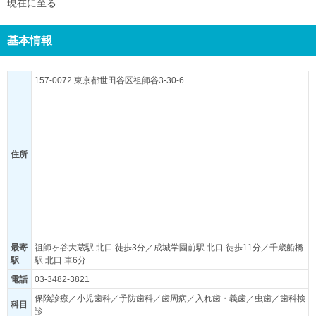
現在に至る
基本情報
157-0072 東京都世田谷区祖師谷3-30-6
住所
最寄
祖師ヶ谷大蔵駅 北口 徒歩3分／成城学園前駅 北口 徒歩11分／千歳船橋
駅
駅 北口 車6分
電話
03-3482-3821
保険診療／小児歯科／予防歯科／歯周病／入れ歯・義歯／虫歯／歯科検
科目
診