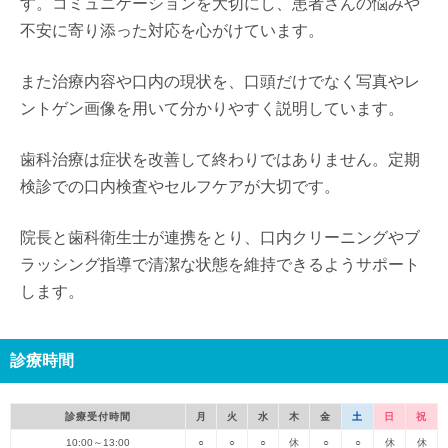
す。コミュニケーションを大切にし、患者さんの悩みや
不安に寄り添った対応を心がけています。
また治療内容や口内の現状を、口頭だけでなく写真やレ
ントゲン画像を用いて分かりやすく説明しています。
歯科治療は症状を改善して終わりではありません。定期
検診での口内検査やセルフケアが大切です。
院長と歯科衛生士が連携をとり、口内クリーニングやブ
ラッシング指導で清潔な状態を維持できるようサポート
します。
診療時間
診療受付時間
月
火
水
木
金
土
日
祝
10:00～13:00
○
○
○
休
○
○
休
休