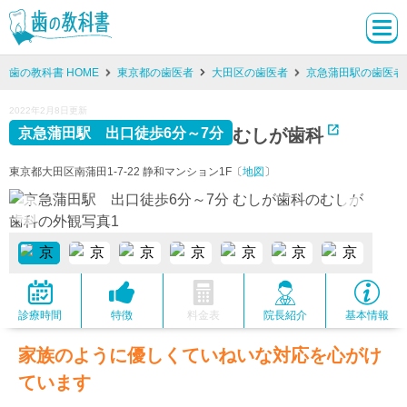
歯の教科書 HOME
東京都の歯医者
大田区の歯医者
京急蒲田駅の歯医者
2022年2月8日更新
むしが歯科
京急蒲田駅 出口徒歩6分～7分
東京都大田区南蒲田1-7-22 静和マンション1F〔
地図
〕
診療時間
特徴
料金表
院長紹介
基本情報
家族のように優しくていねいな対応を心がけ
ています