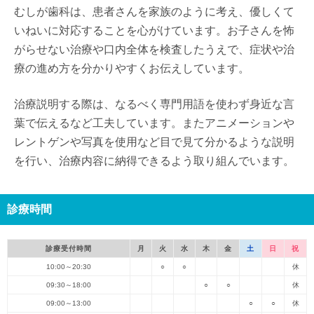
むしが歯科は、患者さんを家族のように考え、優しくて
いねいに対応することを心がけています。お子さんを怖
がらせない治療や口内全体を検査したうえで、症状や治
療の進め方を分かりやすくお伝えしています。
治療説明する際は、なるべく専門用語を使わず身近な言
葉で伝えるなど工夫しています。またアニメーションや
レントゲンや写真を使用など目で見て分かるような説明
を行い、治療内容に納得できるよう取り組んでいます。
診療時間
診療受付時間
月
火
水
木
金
土
日
祝
10:00～20:30
○
○
休
09:30～18:00
○
○
休
09:00～13:00
○
○
休