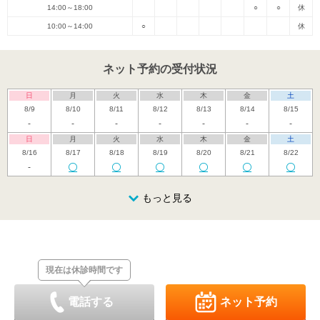
14:00～18:00
○
○
休
10:00～14:00
○
休
ネット予約の受付状況
日
月
火
水
木
金
土
8/9
8/10
8/11
8/12
8/13
8/14
8/15
-
-
-
-
-
-
-
日
月
火
水
木
金
土
8/16
8/17
8/18
8/19
8/20
8/21
8/22
-
日
月
火
水
木
金
土
8/23
8/24
8/25
もっと見る
8/26
8/27
8/28
8/29
-
-
-
-
-
-
日
月
火
水
木
金
土
8/30
8/31
9/1
9/2
9/3
9/4
9/5
-
-
-
-
-
-
-
現在は休診時間です
日
月
火
水
木
金
土
9/6
9/7
9/8
9/9
9/10
9/11
9/12
-
-
-
-
-
-
-
電話する
ネット予約
日
月
火
水
木
金
土