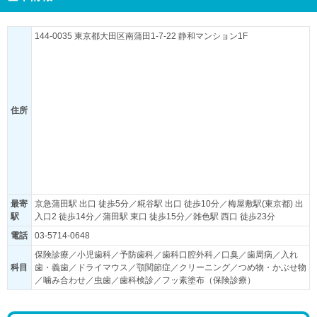
144-0035 東京都大田区南蒲田1-7-22 静和マンション1F
住所
最寄
京急蒲田駅 出口 徒歩5分／糀谷駅 出口 徒歩10分／梅屋敷駅(東京都) 出
駅
入口2 徒歩14分／蒲田駅 東口 徒歩15分／雑色駅 西口 徒歩23分
電話
03-5714-0648
保険診療／小児歯科／予防歯科／歯科口腔外科／口臭／歯周病／入れ
科目
歯・義歯／ドライマウス／顎関節症／クリーニング／つめ物・かぶせ物
／噛み合わせ／虫歯／歯科検診／フッ素塗布（保険診療）