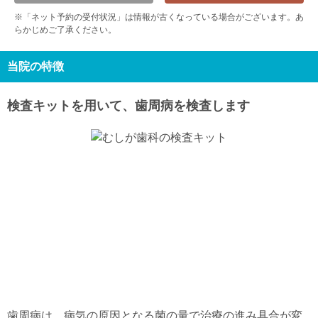
9/13
9/14
9/15
9/16
9/17
9/18
9/19
※「ネット予約の受付状況」は情報が古くなっている場合がございます。あ
-
-
-
-
-
-
-
らかじめご了承ください。
日
月
火
水
木
金
土
9/20
9/21
9/22
9/23
9/24
9/25
9/26
-
休
休
休
-
-
-
当院の特徴
日
月
火
水
9/27
9/28
9/29
9/30
検査キットを用いて、歯周病を検査します
-
-
-
-
歯周病は、病気の原因となる菌の量で治療の進み具合が変