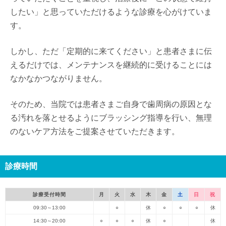
したい」と思っていただけるような診療を心がけていま
す。
しかし、ただ「定期的に来てください」と患者さまに伝
えるだけでは、メンテナンスを継続的に受けることには
なかなかつながりません。
そのため、当院では患者さまご自身で歯周病の原因とな
る汚れを落とせるようにブラッシング指導を行い、無理
のないケア方法をご提案させていただきます。
診療時間
診療受付時間
月
火
水
木
金
土
日
祝
09:30～13:00
○
休
○
○
○
休
14:30～20:00
○
○
○
休
○
休