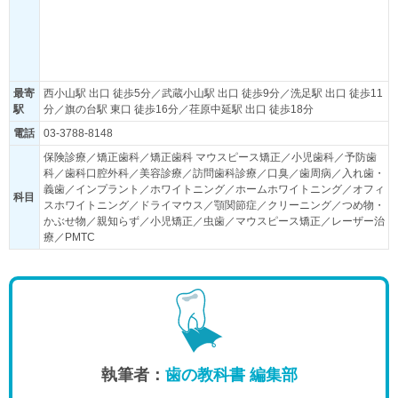
最寄
西小山駅 出口 徒歩5分／武蔵小山駅 出口 徒歩9分／洗足駅 出口 徒歩11
駅
分／旗の台駅 東口 徒歩16分／荏原中延駅 出口 徒歩18分
電話
03-3788-8148
保険診療／矯正歯科／矯正歯科 マウスピース矯正／小児歯科／予防歯
科／歯科口腔外科／美容診療／訪問歯科診療／口臭／歯周病／入れ歯・
義歯／インプラント／ホワイトニング／ホームホワイトニング／オフィ
科目
スホワイトニング／ドライマウス／顎関節症／クリーニング／つめ物・
かぶせ物／親知らず／小児矯正／虫歯／マウスピース矯正／レーザー治
療／PMTC
執筆者：
歯の教科書 編集部