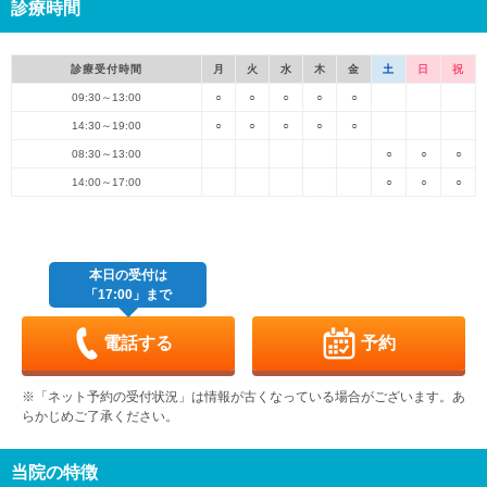
診療時間
診療受付時間
月
火
水
木
金
土
日
祝
09:30～13:00
○
○
○
○
○
14:30～19:00
○
○
○
○
○
08:30～13:00
○
○
○
14:00～17:00
○
○
○
本日の受付は
「17:00」まで
電話する
予約
※「ネット予約の受付状況」は情報が古くなっている場合がございます。あ
らかじめご了承ください。
当院の特徴