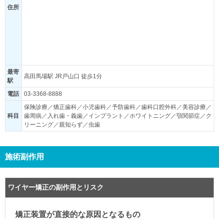
住所
最寄
高田馬場駅 JR戸山口 徒歩1分
駅
電話
03-3368-8888
保険診療／矯正歯科／小児歯科／予防歯科／歯科口腔外科／美容診療／
科目
歯周病／入れ歯・義歯／インプラント／ホワイトニング／顎関節症／ク
リーニング／親知らず／虫歯
施術副作用